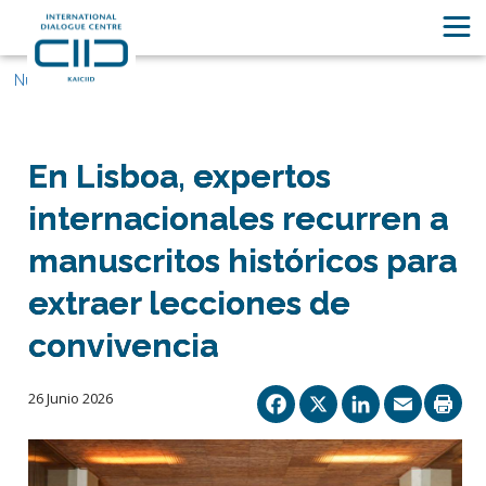
Nuestras historias
En Lisboa, expertos
internacionales recurren a
manuscritos históricos para
extraer lecciones de
convivencia
Facebook
X
Linked
Ema
26 Junio 2026