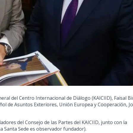
eral del Centro Internacional de Diálogo (KAICIID), Faisal Bi
ñol de Asuntos Exteriores, Unión Europea y Cooperación, J
dores del Consejo de las Partes del KAICIID, junto con la
(la Santa Sede es observador fundador).