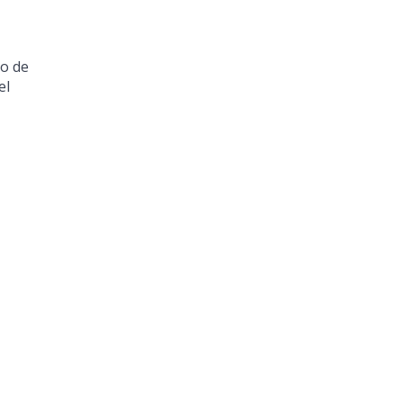
so de
el