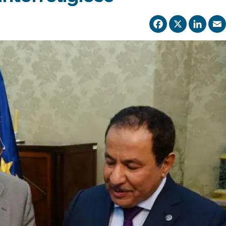
Facebo
X
Li