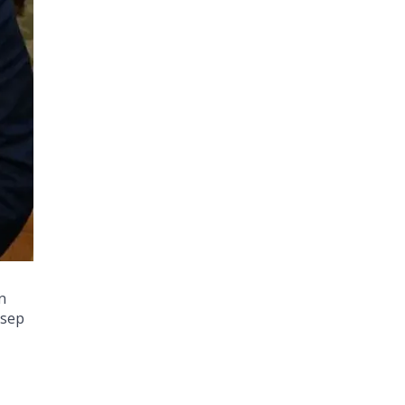
n
osep