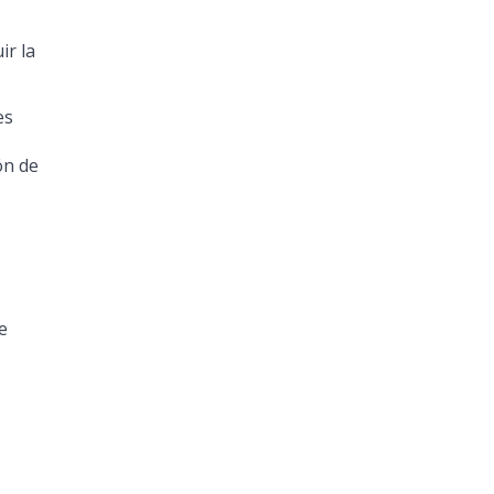
ir la
es
ón de
e