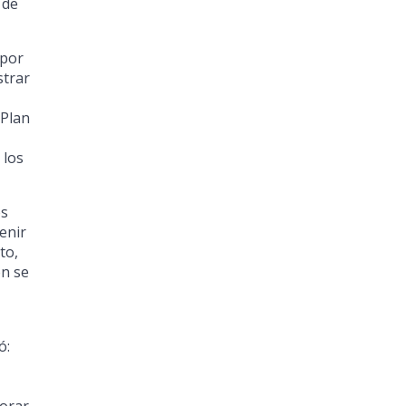
 de
 por
strar
 Plan
 los
os
enir
to,
ón se
ó: