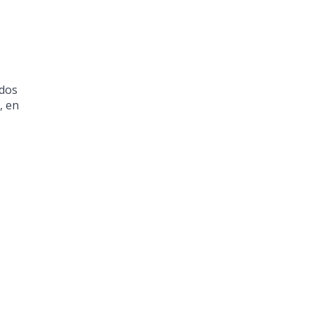
ados
, en