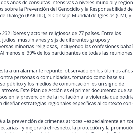
e dos años de consultas intensivas a niveles mundial y region
as sobre la Prevención del Genocidio y la Responsabilidad de
de Diálogo (KAICIID), el Consejo Mundial de Iglesias (CMI) y 
232 líderes y actores religiosos de 77 países. Entre los
, judíos, musulmanes y sijs de diferentes grupos y
rsas minorías religiosas, incluyendo las confesiones bahaí
 Al menos el 30% de los participantes de todas las reuniones
esta a un alarmante repunte, observado en los últimos años,
ncia contra personas o comunidades, tomando como base su
curso público y los medios de comunicación, es un signo de
 atroces. Este Plan de Acción es el primer documento que se
osos en la prevención de la incitación a la violencia que podrí
 diseñar estrategias regionales específicas al contexto con 
rá a la prevención de crímenes atroces –especialmente en zo
sectarias– y mejorará el respeto, la protección y la promoció