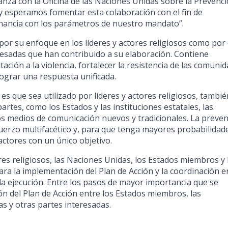
anza con la Oficina de las Naciones Unidas sobre la Prevenc
 y esperamos fomentar esta colaboración con el fin de
onancia con los parámetros de nuestro mandato”.
 por su enfoque en los líderes y actores religiosos como por 
resadas que han contribuido a su elaboración. Contiene
ación a la violencia, fortalecer la resistencia de las comuni
lograr una respuesta unificada.
es que sea utilizado por líderes y actores religiosos, tambié
rtes, como los Estados y las instituciones estatales, las
 los medios de comunicación nuevos y tradicionales. La preve
sfuerzo multifacético y, para que tenga mayores probabilidad
 actores con un único objetivo.
ores religiosos, las Naciones Unidas, los Estados miembros y 
ara la implementación del Plan de Acción y la coordinación e
 la ejecución. Entre los pasos de mayor importancia que se
ón del Plan de Acción entre los Estados miembros, las
s y otras partes interesadas.