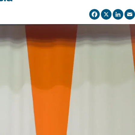
Facebo
X
Li