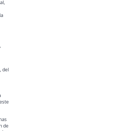
al,
la
,
 del
a
este
nas
n de