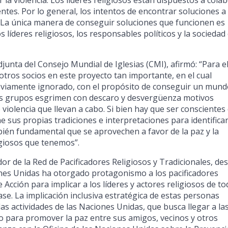
r la violencia. Los líderes religiosos están dispuestos a cola
ntes. Por lo general, los intentos de encontrar soluciones a
s. La única manera de conseguir soluciones que funcionen es
líderes religiosos, los responsables políticos y la sociedad c
djunta del Consejo Mundial de Iglesias (CMI), afirmó: “Para e
otros socios en este proyecto tan importante, en el cual
viamente ignorado, con el propósito de conseguir un mund
nos grupos esgrimen con descaro y desvergüenza motivos
 violencia que llevan a cabo. Si bien hay que ser conscientes 
 sus propias tradiciones e interpretaciones para identificar
mbién fundamental que se aprovechen a favor de la paz y la
giosos que tenemos”.
dor de la Red de Pacificadores Religiosos y Tradicionales, de
iones Unidas ha otorgado protagonismo a los pacificadores
 Acción para implicar a los líderes y actores religiosos de to
ase. La implicación inclusiva estratégica de estas personas
s actividades de las Naciones Unidas, que busca llegar a la
o para promover la paz entre sus amigos, vecinos y otros