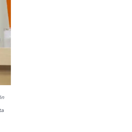
ón
ta