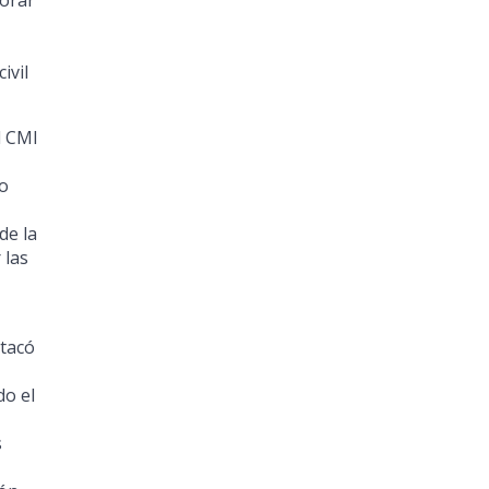
borar
ivil
l CMI
o
de la
 las
stacó
do el
s