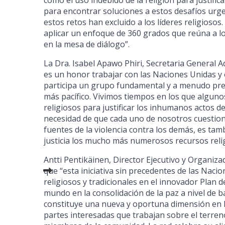
como el uso indebido de la religión para justifica
para encontrar soluciones a estos desafíos urge
estos retos han excluido a los líderes religioso
aplicar un enfoque de 360 grados que reúna a los 
en la mesa de diálogo”.
La Dra. Isabel Apawo Phiri, Secretaria General A
es un honor trabajar con las Naciones Unidas y 
participa un grupo fundamental y a menudo pre
más pacífico. Vivimos tiempos en los que algu
religiosos para justificar los inhumanos actos de
necesidad de que cada uno de nosotros cuestione
fuentes de la violencia contra los demás, es ta
justicia los mucho más numerosos recursos reli
Antti Pentikäinen, Director Ejecutivo y Organiza
que “esta iniciativa sin precedentes de las Nac
religiosos y tradicionales en el innovador Plan de
mundo en la consolidación de la paz a nivel de b
constituye una nueva y oportuna dimensión en la
partes interesadas que trabajan sobre el terren