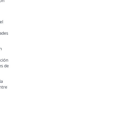
ión
el
dades
n
nción
es de
la
ntre