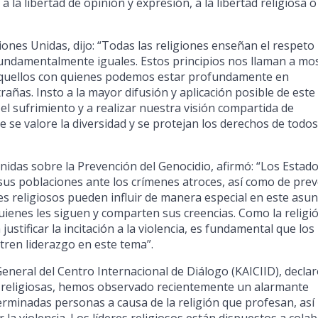
 la libertad de opinión y expresión, a la libertad religiosa o
iones Unidas, dijo: “Todas las religiones enseñan el respeto
undamentalmente iguales. Estos principios nos llaman a mo
aquellos con quienes podemos estar profundamente en
ñas. Insto a la mayor difusión y aplicación posible de este
 el sufrimiento y a realizar nuestra visión compartida de
ue se valore la diversidad y se protejan los derechos de todos
idas sobre la Prevención del Genocidio, afirmó: “Los Estad
sus poblaciones ante los crímenes atroces, así como de prev
eres religiosos pueden influir de manera especial en este asun
ienes les siguen y comparten sus creencias. Como la religi
ustificar la incitación a la violencia, es fundamental que los
tren liderazgo en este tema”.
eneral del Centro Internacional de Diálogo (KAICIID), declar
s religiosas, hemos observado recientemente un alarmante
eterminadas personas a causa de la religión que profesan, así