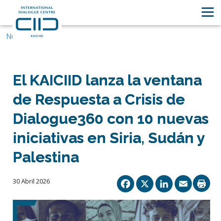
Nuestras historias
El KAICIID lanza la ventana
de Respuesta a Crisis de
Dialogue360 con 10 nuevas
iniciativas en Siria, Sudán y
Palestina
Facebook
X
Linked
Ema
30 Abril 2026