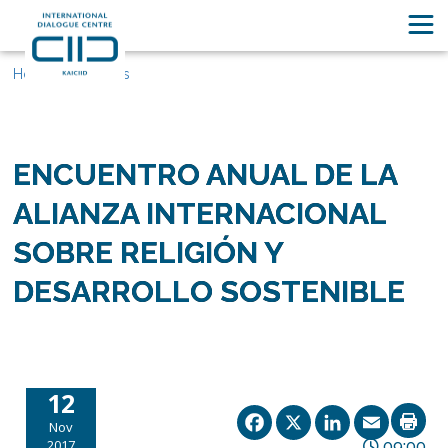
Home
Eventos
ENCUENTRO ANUAL DE LA
ALIANZA INTERNACIONAL
SOBRE RELIGIÓN Y
DESARROLLO SOSTENIBLE
12
Facebook
X
Linked
Ema
Nov
2017
09:00