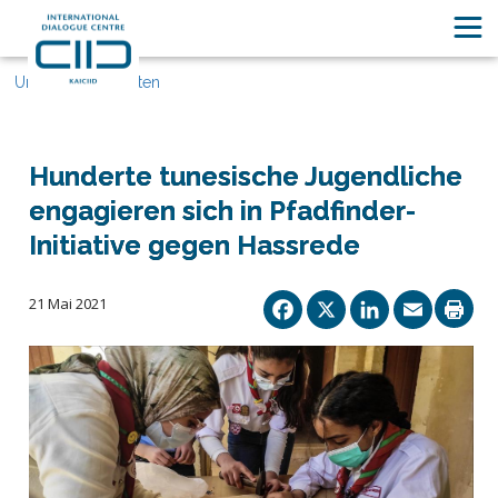
Unsere Geschichten
Hunderte tunesische Jugendliche
engagieren sich in Pfadfinder-
Initiative gegen Hassrede
Facebook
X
Linked
Ema
21 Mai 2021