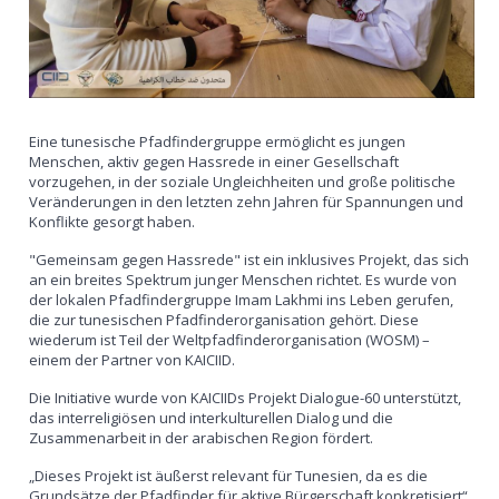
Eine tunesische Pfadfindergruppe ermöglicht es jungen
Menschen, aktiv gegen Hassrede in einer Gesellschaft
vorzugehen, in der soziale Ungleichheiten und große politische
Veränderungen in den letzten zehn Jahren für Spannungen und
Konflikte gesorgt haben.
"Gemeinsam gegen Hassrede" ist ein inklusives Projekt, das sich
an ein breites Spektrum junger Menschen richtet. Es wurde von
der lokalen Pfadfindergruppe Imam Lakhmi ins Leben gerufen,
die zur tunesischen Pfadfinderorganisation gehört. Diese
wiederum ist Teil der Weltpfadfinderorganisation (WOSM) –
einem der Partner von KAICIID.
Die Initiative wurde von KAICIIDs Projekt Dialogue-60 unterstützt,
das interreligiösen und interkulturellen Dialog und die
Zusammenarbeit in der arabischen Region fördert.
„Dieses Projekt ist äußerst relevant für Tunesien, da es die
Grundsätze der Pfadfinder für aktive Bürgerschaft konkretisiert“,