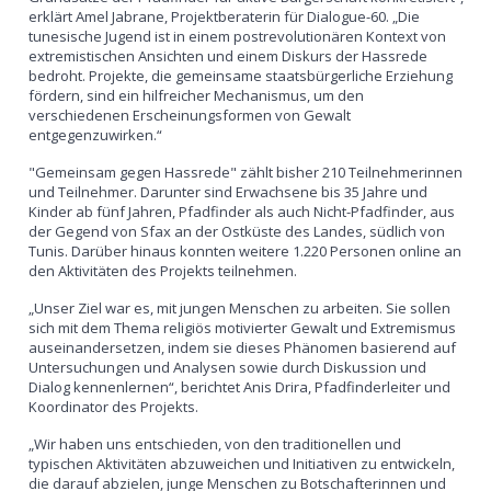
erklärt Amel Jabrane, Projektberaterin für Dialogue-60. „Die
tunesische Jugend ist in einem postrevolutionären Kontext von
extremistischen Ansichten und einem Diskurs der Hassrede
bedroht. Projekte, die gemeinsame staatsbürgerliche Erziehung
fördern, sind ein hilfreicher Mechanismus, um den
verschiedenen Erscheinungsformen von Gewalt
entgegenzuwirken.“
"Gemeinsam gegen Hassrede" zählt bisher 210 Teilnehmerinnen
und Teilnehmer. Darunter sind Erwachsene bis 35 Jahre und
Kinder ab fünf Jahren, Pfadfinder als auch Nicht-Pfadfinder, aus
der Gegend von Sfax an der Ostküste des Landes, südlich von
Tunis. Darüber hinaus konnten weitere 1.220 Personen online an
den Aktivitäten des Projekts teilnehmen.
„Unser Ziel war es, mit jungen Menschen zu arbeiten. Sie sollen
sich mit dem Thema religiös motivierter Gewalt und Extremismus
auseinandersetzen, indem sie dieses Phänomen basierend auf
Untersuchungen und Analysen sowie durch Diskussion und
Dialog kennenlernen“, berichtet Anis Drira, Pfadfinderleiter und
Koordinator des Projekts.
„Wir haben uns entschieden, von den traditionellen und
typischen Aktivitäten abzuweichen und Initiativen zu entwickeln,
die darauf abzielen, junge Menschen zu Botschafterinnen und