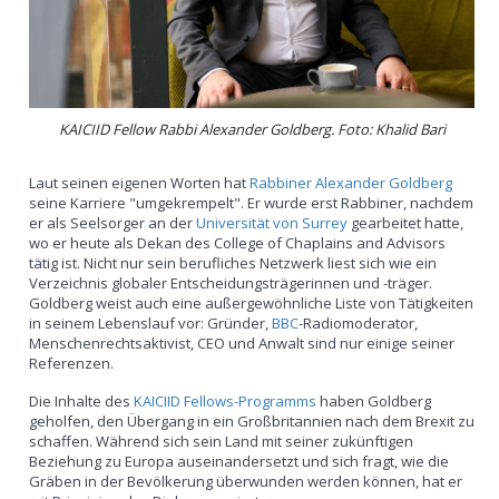
KAICIID Fellow Rabbi Alexander Goldberg. Foto: Khalid Bari
Laut seinen eigenen Worten hat
Rabbiner Alexander Goldberg
seine Karriere "umgekrempelt". Er wurde erst Rabbiner, nachdem
er als Seelsorger an der
Universität von Surrey
gearbeitet hatte,
wo er heute als Dekan des College of Chaplains and Advisors
tätig ist. Nicht nur sein berufliches Netzwerk liest sich wie ein
Verzeichnis globaler Entscheidungsträgerinnen und -träger.
Goldberg weist auch eine außergewöhnliche Liste von Tätigkeiten
in seinem Lebenslauf vor: Gründer,
BBC
-Radiomoderator,
Menschenrechtsaktivist, CEO und Anwalt sind nur einige seiner
Referenzen.
Die Inhalte des
KAICIID Fellows-Programms
haben Goldberg
geholfen, den Übergang in ein Großbritannien nach dem Brexit zu
schaffen. Während sich sein Land mit seiner zukünftigen
Beziehung zu Europa auseinandersetzt und sich fragt, wie die
Gräben in der Bevölkerung überwunden werden können, hat er