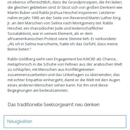
ist ebenso offensichtlich, dass die Grundprinzipien, die ihn leiten,
die gleichen geblieben sind. Er lässt sich von großen Denkern wie
Martin Buber und Rabbi Joshua Heschel inspirieren. Letzterer
nahm im Jahr 1965 an der Seite von Reverend Martin Luther King
Jr. an den Märschen von Selma nach Montgomery teil. Rabbi
Heschel, ein chassidischer Jude und leidenschaftlicher
Sozialaktivist, war in seinem Element, als er dem
afroamerikanischen Protest seine Stimme lieh. Er verkündete:
„Als ich in Selma marschierte, hatte ich das Gefühl, dass meine
Beine beten.“
Rabbi Goldberg sieht sein Engagement bei KAICIID als Chance,
metaphorisch in die Schuhe von Fellows aus der arabischen Welt
zu schlüpfen, mit Menschen aus Konfliktgebieten
zusammenzuarbeiten und das Unbehagen zu überwinden, das
mit echter Empathie einhergeht, damit er die Welt mit den Augen
eines anderen Menschen sehen kann. Für ihn sind diese
Begegnungen am bedeutsamsten.
Das traditionelle Seelsorgeamt neu denken
Neuigkeiten