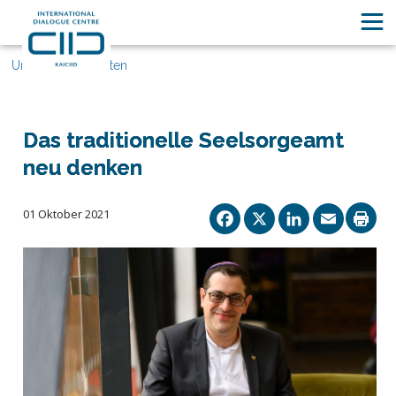
Unsere Geschichten
Das traditionelle Seelsorgeamt
neu denken
Facebook
X
Linked
Ema
01 Oktober 2021