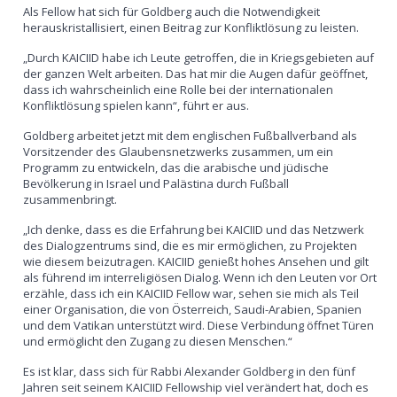
Als Fellow hat sich für Goldberg auch die Notwendigkeit
herauskristallisiert, einen Beitrag zur Konfliktlösung zu leisten.
„Durch KAICIID habe ich Leute getroffen, die in Kriegsgebieten auf
der ganzen Welt arbeiten. Das hat mir die Augen dafür geöffnet,
dass ich wahrscheinlich eine Rolle bei der internationalen
Konfliktlösung spielen kann“, führt er aus.
Goldberg arbeitet jetzt mit dem englischen Fußballverband als
Vorsitzender des Glaubensnetzwerks zusammen, um ein
Programm zu entwickeln, das die arabische und jüdische
Bevölkerung in Israel und Palästina durch Fußball
zusammenbringt.
„Ich denke, dass es die Erfahrung bei KAICIID und das Netzwerk
des Dialogzentrums sind, die es mir ermöglichen, zu Projekten
wie diesem beizutragen. KAICIID genießt hohes Ansehen und gilt
als führend im interreligiösen Dialog. Wenn ich den Leuten vor Ort
erzähle, dass ich ein KAICIID Fellow war, sehen sie mich als Teil
einer Organisation, die von Österreich, Saudi-Arabien, Spanien
und dem Vatikan unterstützt wird. Diese Verbindung öffnet Türen
und ermöglicht den Zugang zu diesen Menschen.“
Es ist klar, dass sich für Rabbi Alexander Goldberg in den fünf
Jahren seit seinem KAICIID Fellowship viel verändert hat, doch es