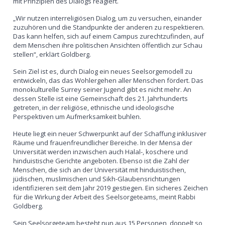
mit Prinzipien des Dialogs reagiert.
„Wir nutzen interreligiösen Dialog, um zu versuchen, einander
zuzuhören und die Standpunkte der anderen zu respektieren.
Das kann helfen, sich auf einem Campus zurechtzufinden, auf
dem Menschen ihre politischen Ansichten öffentlich zur Schau
stellen“, erklärt Goldberg.
Sein Ziel ist es, durch Dialog ein neues Seelsorgemodell zu
entwickeln, das das Wohlergehen aller Menschen fördert. Das
monokulturelle Surrey seiner Jugend gibt es nicht mehr. An
dessen Stelle ist eine Gemeinschaft des 21. Jahrhunderts
getreten, in der religiöse, ethnische und ideologische
Perspektiven um Aufmerksamkeit buhlen.
Heute liegt ein neuer Schwerpunkt auf der Schaffung inklusiver
Räume und frauenfreundlicher Bereiche. In der Mensa der
Universität werden inzwischen auch Halal-, koschere und
hinduistische Gerichte angeboten. Ebenso ist die Zahl der
Menschen, die sich an der Universität mit hinduistischen,
jüdischen, muslimischen und Sikh-Glaubensrichtungen
identifizieren seit dem Jahr 2019 gestiegen. Ein sicheres Zeichen
für die Wirkung der Arbeit des Seelsorgeteams, meint Rabbi
Goldberg.
Sein Seelsorgeteam besteht nun aus 15 Personen, doppelt so