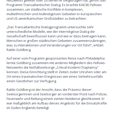
Netzwerks geleitet oder zu denen er beigetragen hat, gehört das
Programm Transatlantischer Dialog. Es brachte KAICIID Fellows
zusammen, um städtische Konflikte in komplexen,
multiethnischen und multireligiösen Gebieten in europäischen
und US-amerikanischen Großstädten zu betrachten.
„Das Transatlantische Dialogprogramm untersuchte sehr
unterschiedliche Modelle, wie der interreligiöse Dialog die
Gesellschaft beeinflussen kann und wie er dazu beitragen kann,
Menschen in großen städtischen Gebieten zusammenzubringen,
was zu Interaktionen und Veränderungen vor Ort führt“, erklärt
Rabbi Goldberg.
Auf einer vom Programm gesponserten Reise nach Philadelphia
lernte Goldberg zusammen mit anderen Mitgliedern des Fellows-
Netzwerks die Notfallseelsorge „Critical Incident Chaplaincy“
kennen. Diese Einrichtung stellt in Zeiten ziviler Unruhen oder am
Ort eines traumatischen Ereignisses wie eines Verkehrsunfalls
einen Geistlichen zur Verfügung.
Rabbi Goldberg ist der Ansicht, dass die Präsenz dieser
Seelsorgerinnen und Seelsorger an vorderster Front nach Polizei,
Feuerwehr und Rettung einem vierten Notdienst gleichkommt. Er
war maßgeblich am Aufbau dieses Angebots für die Einsatzkräfte
im Süden Englands beteiligt.