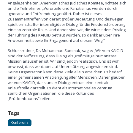
Angelegenheiten, Amerikanisches Jüdisches Komitee, richtete sich
an die Teilnehmer: „Vorurteile und Fanatismus werden durch
Ignoranz und Entfremdung genährt. Daher ist dieses
Zusammentreffen von derart großer Bedeutung. Und deswegen
spielt ernsthafter interreligiöser Dialog für die Friedensförderung
eine so zentrale Rolle. Und daher sind wir, die wir mit dem Privileg
der Führung des KAICIID betraut wurden, so dankbar über Ihre
Anwesenheit sowie Ihr Engagement auf diesem Weg.“
Schlussredner, Dr. Mohammad Sammak, sagte: „Wir vom KAICIID
sind der Auffassung, dass Dialog als großmütige humanitäre
Mission anzusehen ist. Wir sind jedoch realistisch. Uns ist wohl
bewusst, dass wir dabei auf Unterstützung angewiesen sind.
Keine Organisation kann diese Ziele allein erreichen. Es bedarf
einer gemeinsamen Anstrengung aller Menschen. Daher glauben
wir vom KAICIID, dass unser Dialogzentrum eine zentrale
Anlaufstelle darstellt. Es dient als internationales Zentrum
sämtlichen Organisationen, die diese Kultur des
„Brückenbauens“ teilen.
Tags
Konferenz