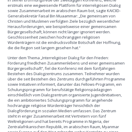
In seiner Eröffnungsrede der zweitägigen Konferenz, welche
erstmals eine wegweisende Plattform für interreligiösen Dialog
sowie Zusammenarbeit im arabischen Raum bot, sagte KAICIID-
Generalsekretär Faisal Bin Muaammar: „Die gemeinsam von
Christen und Muslimen verfolgten Ziele bezüglich wesentlicher
Herausforderungen, wie beispielsweise einer gemeinsamen
Bürgergesellschaft, können nicht länger ignoriert werden.
Geschlossenheit zwischen hochrangigen religiösen
Würdenträgern ist die eindrucksvollste Botschaft der Hoffnung,
die die Region seit langem gesehen hat.“
Unter dem Thema „Interreligiöser Dialog für den Frieden:
Förderung friedlichen Zusammenlebens und einer gemeinsamen
Bürgergesellschaft“, fiel die Konferenz mit dem fünfjährigen
Bestehen des Dialogzentrums zusammen. Teilnehmer wurden
über die seit Bestehen des Zentrums durchgeführten Programme
sowie Initiativen informiert, darunter das Fellows-Programm, ein
Schulungsprogramm für berufstätige Religionspädagogen
einschließlich vom Dialogzentrum organisierte Jugendinitiativen,
die ein ambitioniertes Schulungsprogramm für angehende
hochrangige religiöse Würdenträger hinsichtlich der
Dialogförderung in sozialen Medien umfassen. Das Zentrum
steht in enger Zusammenarbeit mit Vertretern von fünf
Weltreligionen und hat bereits Programme in Nigeria, der
Zentralafrikanischen Republik, im arabischen Raum, Myanmar