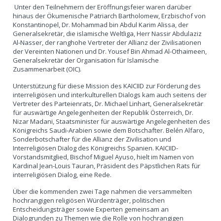
Unter den Teilnehmern der Eröffnungsfeier waren darüber
hinaus der Ökumenische Patriarch Bartholomew, Erzbischof von
Konstantinopel, Dr. Mohammad bin Abdul Karim Alissa, der
Generalsekretär, die islamische Weltliga, Herr Nassir Abdulaziz
Al-Nasser, der ranghohe Vertreter der Allianz der Zivilisationen
der Vereinten Nationen und Dr. Yousef Bin Ahmad Al-Othaimeen,
Generalsekretär der Organisation für Islamische
Zusammenarbeit (OIC).
Unterstützung für diese Mission des KAICIID zur Förderung des
interreligiösen und interkulturellen Dialogs kam auch seitens der
Vertreter des Parteienrats, Dr. Michael Linhart, Generalsekretär
für auswärtige Angelegenheiten der Republik Österreich, Dr.
Nizar Madani, Staatsminister für auswärtige Angelegenheiten des
Königreichs Saudi-Arabien sowie dem Botschafter. Belén Alfaro,
Sonderbotschafter für die Allianz der Zivilisation und
Interreligiösen Dialog des Königreichs Spanien. KAICIID-
Vorstandsmitglied, Bischof Miguel Ayuso, hielt im Namen von
Kardinal Jean-Louis Tauran, Präsident des Päpstlichen Rats für
interreligiösen Dialog, eine Rede.
Über die kommenden zwei Tage nahmen die versammelten
hochrangigen religiösen Würdenträger, politischen
Entscheidungsträger sowie Experten gemeinsam an
Dialogrunden zu Themen wie die Rolle von hochrangigen