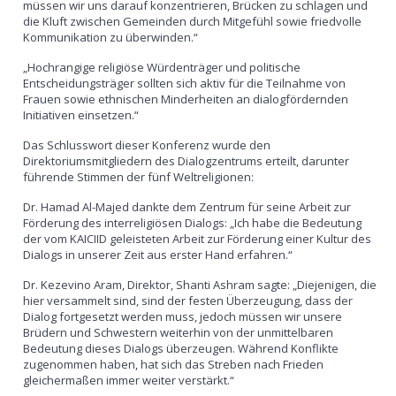
müssen wir uns darauf konzentrieren, Brücken zu schlagen und
die Kluft zwischen Gemeinden durch Mitgefühl sowie friedvolle
Kommunikation zu überwinden.“
„Hochrangige religiöse Würdenträger und politische
Entscheidungsträger sollten sich aktiv für die Teilnahme von
Frauen sowie ethnischen Minderheiten an dialogfördernden
Initiativen einsetzen.“
Das Schlusswort dieser Konferenz wurde den
Direktoriumsmitgliedern des Dialogzentrums erteilt, darunter
führende Stimmen der fünf Weltreligionen:
Dr. Hamad Al-Majed dankte dem Zentrum für seine Arbeit zur
Förderung des interreligiösen Dialogs: „Ich habe die Bedeutung
der vom KAICIID geleisteten Arbeit zur Förderung einer Kultur des
Dialogs in unserer Zeit aus erster Hand erfahren.“
Dr. Kezevino Aram, Direktor, Shanti Ashram sagte: „Diejenigen, die
hier versammelt sind, sind der festen Überzeugung, dass der
Dialog fortgesetzt werden muss, jedoch müssen wir unsere
Brüdern und Schwestern weiterhin von der unmittelbaren
Bedeutung dieses Dialogs überzeugen. Während Konflikte
zugenommen haben, hat sich das Streben nach Frieden
gleichermaßen immer weiter verstärkt.“