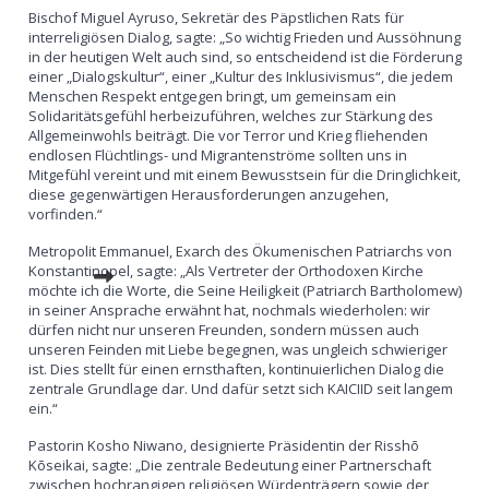
Bischof Miguel Ayruso, Sekretär des Päpstlichen Rats für
interreligiösen Dialog, sagte: „So wichtig Frieden und Aussöhnung
in der heutigen Welt auch sind, so entscheidend ist die Förderung
einer „Dialogskultur“, einer „Kultur des Inklusivismus“, die jedem
Menschen Respekt entgegen bringt, um gemeinsam ein
Solidaritätsgefühl herbeizuführen, welches zur Stärkung des
Allgemeinwohls beiträgt. Die vor Terror und Krieg fliehenden
endlosen Flüchtlings- und Migrantenströme sollten uns in
Mitgefühl vereint und mit einem Bewusstsein für die Dringlichkeit,
diese gegenwärtigen Herausforderungen anzugehen,
vorfinden.“
Metropolit Emmanuel, Exarch des Ökumenischen Patriarchs von
Konstantinopel, sagte: „Als Vertreter der Orthodoxen Kirche
möchte ich die Worte, die Seine Heiligkeit (Patriarch Bartholomew)
in seiner Ansprache erwähnt hat, nochmals wiederholen: wir
dürfen nicht nur unseren Freunden, sondern müssen auch
unseren Feinden mit Liebe begegnen, was ungleich schwieriger
ist. Dies stellt für einen ernsthaften, kontinuierlichen Dialog die
zentrale Grundlage dar. Und dafür setzt sich KAICIID seit langem
ein.“
Pastorin Kosho Niwano, designierte Präsidentin der Risshō
Kōseikai, sagte: „Die zentrale Bedeutung einer Partnerschaft
zwischen hochrangigen religiösen Würdenträgern sowie der