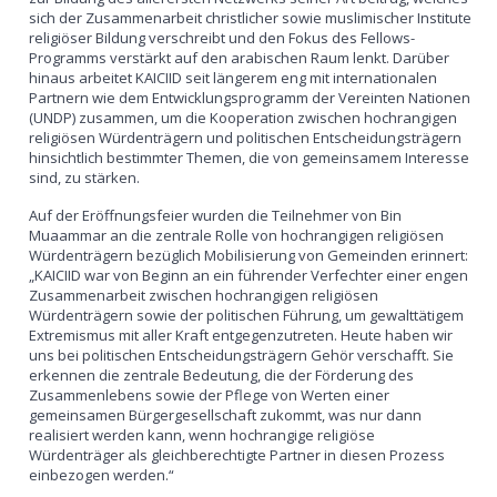
sich der Zusammenarbeit christlicher sowie muslimischer Institute
religiöser Bildung verschreibt und den Fokus des Fellows-
Programms verstärkt auf den arabischen Raum lenkt. Darüber
hinaus arbeitet KAICIID seit längerem eng mit internationalen
Partnern wie dem Entwicklungsprogramm der Vereinten Nationen
(UNDP) zusammen, um die Kooperation zwischen hochrangigen
religiösen Würdenträgern und politischen Entscheidungsträgern
hinsichtlich bestimmter Themen, die von gemeinsamem Interesse
sind, zu stärken.
Auf der Eröffnungsfeier wurden die Teilnehmer von Bin
Muaammar an die zentrale Rolle von hochrangigen religiösen
Würdenträgern bezüglich Mobilisierung von Gemeinden erinnert:
„KAICIID war von Beginn an ein führender Verfechter einer engen
Zusammenarbeit zwischen hochrangigen religiösen
Würdenträgern sowie der politischen Führung, um gewalttätigem
Extremismus mit aller Kraft entgegenzutreten. Heute haben wir
uns bei politischen Entscheidungsträgern Gehör verschafft. Sie
erkennen die zentrale Bedeutung, die der Förderung des
Zusammenlebens sowie der Pflege von Werten einer
gemeinsamen Bürgergesellschaft zukommt, was nur dann
realisiert werden kann, wenn hochrangige religiöse
Würdenträger als gleichberechtigte Partner in diesen Prozess
einbezogen werden.“