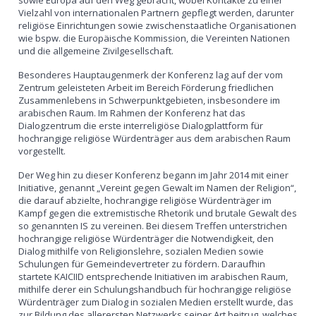
sowie Europa auf den Weg gebracht, wobei Kontakte zu einer
Vielzahl von internationalen Partnern gepflegt werden, darunter
religiöse Einrichtungen sowie zwischenstaatliche Organisationen
wie bspw. die Europäische Kommission, die Vereinten Nationen
und die allgemeine Zivilgesellschaft.
Besonderes Hauptaugenmerk der Konferenz lag auf der vom
Zentrum geleisteten Arbeit im Bereich Förderung friedlichen
Zusammenlebens in Schwerpunktgebieten, insbesondere im
arabischen Raum. Im Rahmen der Konferenz hat das
Dialogzentrum die erste interreligiöse Dialogplattform für
hochrangige religiöse Würdenträger aus dem arabischen Raum
vorgestellt.
Der Weg hin zu dieser Konferenz begann im Jahr 2014 mit einer
Initiative, genannt „Vereint gegen Gewalt im Namen der Religion“,
die darauf abzielte, hochrangige religiöse Würdenträger im
Kampf gegen die extremistische Rhetorik und brutale Gewalt des
so genannten IS zu vereinen. Bei diesem Treffen unterstrichen
hochrangige religiöse Würdenträger die Notwendigkeit, den
Dialog mithilfe von Religionslehre, sozialen Medien sowie
Schulungen für Gemeindevertreter zu fördern. Daraufhin
startete KAICIID entsprechende Initiativen im arabischen Raum,
mithilfe derer ein Schulungshandbuch für hochrangige religiöse
Würdenträger zum Dialog in sozialen Medien erstellt wurde, das
zur Bildung des allerersten Netzwerks seiner Art beitrug, welches