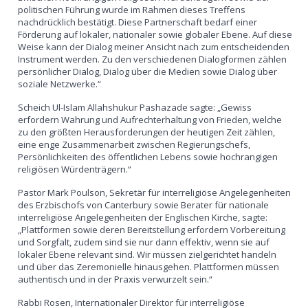
politischen Führung wurde im Rahmen dieses Treffens
nachdrücklich bestätigt. Diese Partnerschaft bedarf einer
Förderung auf lokaler, nationaler sowie globaler Ebene. Auf diese
Weise kann der Dialog meiner Ansicht nach zum entscheidenden
Instrument werden. Zu den verschiedenen Dialogformen zählen
persönlicher Dialog, Dialog über die Medien sowie Dialog über
soziale Netzwerke.“
Scheich Ul-Islam Allahshukur Pashazade sagte: „Gewiss
erfordern Wahrung und Aufrechterhaltung von Frieden, welche
zu den größten Herausforderungen der heutigen Zeit zählen,
eine enge Zusammenarbeit zwischen Regierungschefs,
Persönlichkeiten des öffentlichen Lebens sowie hochrangigen
religiösen Würdenträgern.“
Pastor Mark Poulson, Sekretär für interreligiöse Angelegenheiten
des Erzbischofs von Canterbury sowie Berater für nationale
interreligiöse Angelegenheiten der Englischen Kirche, sagte:
„Plattformen sowie deren Bereitstellung erfordern Vorbereitung
und Sorgfalt, zudem sind sie nur dann effektiv, wenn sie auf
lokaler Ebene relevant sind. Wir müssen zielgerichtet handeln
und über das Zeremonielle hinausgehen. Plattformen müssen
authentisch und in der Praxis verwurzelt sein.“
Rabbi Rosen, Internationaler Direktor für interreligiöse