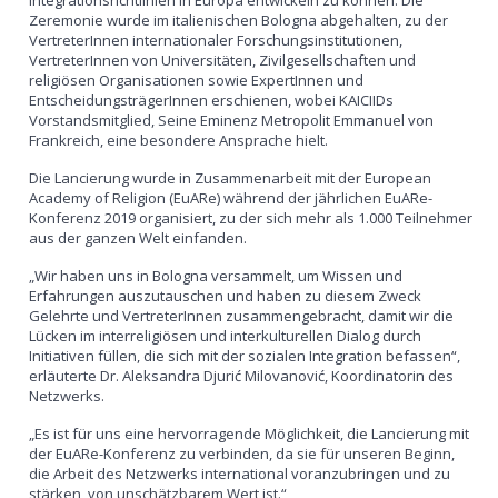
Integrationsrichtlinien in Europa entwickeln zu können. Die
Zeremonie wurde im italienischen Bologna abgehalten, zu der
VertreterInnen internationaler Forschungsinstitutionen,
VertreterInnen von Universitäten, Zivilgesellschaften und
religiösen Organisationen sowie ExpertInnen und
EntscheidungsträgerInnen erschienen, wobei KAICIIDs
Vorstandsmitglied, Seine Eminenz Metropolit Emmanuel von
Frankreich, eine besondere Ansprache hielt.
Die Lancierung wurde in Zusammenarbeit mit der European
Academy of Religion (EuARe) während der jährlichen EuARe-
Konferenz 2019 organisiert, zu der sich mehr als 1.000 Teilnehmer
aus der ganzen Welt einfanden.
„Wir haben uns in Bologna versammelt, um Wissen und
Erfahrungen auszutauschen und haben zu diesem Zweck
Gelehrte und VertreterInnen zusammengebracht, damit wir die
Lücken im interreligiösen und interkulturellen Dialog durch
Initiativen füllen, die sich mit der sozialen Integration befassen“,
erläuterte Dr. Aleksandra Djurić Milovanović, Koordinatorin des
Netzwerks.
„Es ist für uns eine hervorragende Möglichkeit, die Lancierung mit
der EuARe-Konferenz zu verbinden, da sie für unseren Beginn,
die Arbeit des Netzwerks international voranzubringen und zu
stärken, von unschätzbarem Wert ist.“