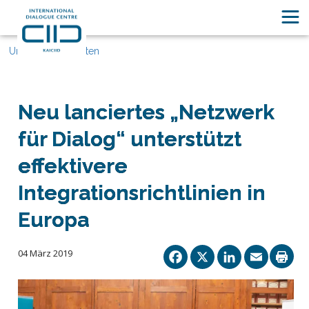
Unsere Geschichten
Neu lanciertes „Netzwerk
für Dialog“ unterstützt
effektivere
Integrationsrichtlinien in
Europa
Facebook
X
Linked
Ema
04 März 2019