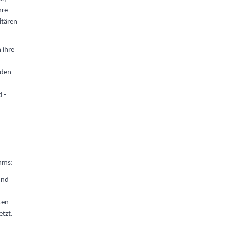
hre
itären
 ihre
 den
 -
mms:
und
ten
etzt.