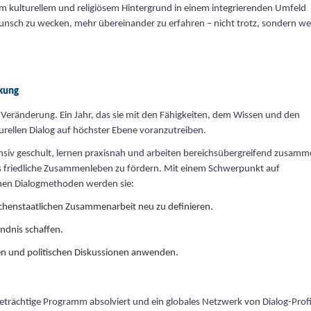
 kulturellem und religiösem Hintergrund in einem integrierenden Umfeld
sch zu wecken, mehr übereinander zu erfahren – nicht trotz, sondern w
rkung
r Veränderung. Ein Jahr, das sie mit den Fähigkeiten, dem Wissen und den
urellen Dialog auf höchster Ebene voranzutreiben.
iv geschult, lernen praxisnah und arbeiten bereichsübergreifend zusamm
s friedliche Zusammenleben zu fördern. Mit einem Schwerpunkt auf
hen Dialogmethoden werden sie:
chenstaatlichen Zusammenarbeit neu zu definieren.
ändnis schaffen.
kten und politischen Diskussionen anwenden.
geträchtige Programm absolviert und ein globales Netzwerk von Dialog-Prof