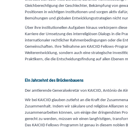
Gleichberechtigung der Geschlechter, Bekämpfung von gewa
Positionen in wichtigen Institutionen und sorgen aktiv daf
Bemühungen und globalen Entwicklungsstrategien nicht nur 
Über ihre institutionellen Aufgaben hinaus verkörpern diese
Karriere der Umsetzung des interreligiösen Dialogs in die Pr
internationaler rechtlicher Rahmenbedingungen oder die Ent
Gemeinschaften. Ihre Teilnahme am KAICIID Fellows-Programm
Weiterentwicklung, sondern auch eine strategische Investiti
Praktikern, die die Entscheidungsfindung auf allen Ebenen m
Ein Jahrzehnt des Brückenbauens
Der amtierende Generalsekretär von KAICIID, António de Al
Wir bei KAICIID glauben zutiefst an die Kraft der Zusammen
Zusammenhalt. Indem wir säkulare und religiöse Allianzen 
zusammenarbeiten können, um einige der dringendsten Pro
gerecht zu werden, müssen wir einen langfristigen, transform
Das KAICIID Fellows-Programm ist genau in diesem noblen B