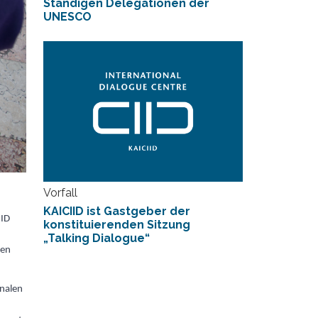
Ständigen Delegationen der
UNESCO
Vorfall
KAICIID ist Gastgeber der
IID
konstituierenden Sitzung
„Talking Dialogue“
len
onalen