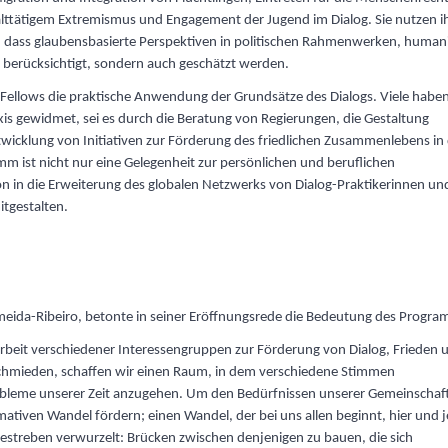
lttätigem Extremismus und Engagement der Jugend im Dialog. Sie nutzen i
ür, dass glaubensbasierte Perspektiven in politischen Rahmenwerken, human
berücksichtigt, sondern auch geschätzt werden.
 Fellows die praktische Anwendung der Grundsätze des Dialogs. Viele haben
axis gewidmet, sei es durch die Beratung von Regierungen, die Gestaltung
wicklung von Initiativen zur Förderung des friedlichen Zusammenlebens in
 ist nicht nur eine Gelegenheit zur persönlichen und beruflichen
on in die Erweiterung des globalen Netzwerks von Dialog-Praktikerinnen und
itgestalten.
meida-Ribeiro, betonte in seiner Eröffnungsrede die Bedeutung des Progra
arbeit verschiedener Interessengruppen zur Förderung von Dialog, Frieden 
schmieden, schaffen wir einen Raum, in dem verschiedene Stimmen
bleme unserer Zeit anzugehen. Um den Bedürfnissen unserer Gemeinschaf
ativen Wandel fördern; einen Wandel, der bei uns allen beginnt, hier und j
estreben verwurzelt: Brücken zwischen denjenigen zu bauen, die sich