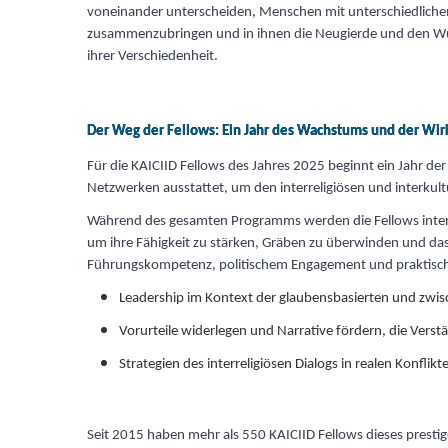
voneinander unterscheiden, Menschen mit unterschiedlichem
zusammenzubringen und in ihnen die Neugierde und den Wun
ihrer Verschiedenheit.
Der Weg der Fellows: Ein Jahr des Wachstums und der Wi
Für die KAICIID Fellows des Jahres 2025 beginnt ein Jahr de
Netzwerken ausstattet, um den interreligiösen und interkult
Während des gesamten Programms werden die Fellows intens
um ihre Fähigkeit zu stärken, Gräben zu überwinden und da
Führungskompetenz, politischem Engagement und praktisc
Leadership im Kontext der glaubensbasierten und zwis
Vorurteile widerlegen und Narrative fördern, die Verst
Strategien des interreligiösen Dialogs in realen Konfli
Seit 2015 haben mehr als 550 KAICIID Fellows dieses presti