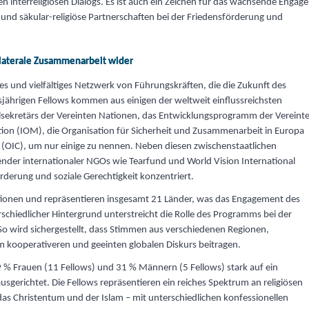
n interreligiösen Dialogs. Es ist auch ein Zeichen für das wachsende Enga
t und säkular-religiöse Partnerschaften bei der Friedensförderung und
ilaterale Zusammenarbeit wider
es und vielfältiges Netzwerk von Führungskräften, die die Zukunft des
diesjährigen Fellows kommen aus einigen der weltweit einflussreichsten
alsekretärs der Vereinten Nationen, das Entwicklungsprogramm der Vereint
tion (IOM), die Organisation für Sicherheit und Zusammenarbeit in Europa
 (OIC), um nur einige zu nennen. Neben diesen zwischenstaatlichen
ender internationaler NGOs wie Tearfund und World Vision International
örderung und soziale Gerechtigkeit konzentriert.
tionen und repräsentieren insgesamt 21 Länder, was das Engagement des
rschiedlicher Hintergrund unterstreicht die Rolle des Programms bei der
So wird sichergestellt, dass Stimmen aus verschiedenen Regionen,
em kooperativeren und geeinten globalen Diskurs beitragen.
9 % Frauen (11 Fellows) und 31 % Männern (5 Fellows) stark auf ein
usgerichtet. Die Fellows repräsentieren ein reiches Spektrum an religiösen
 Christentum und der Islam – mit unterschiedlichen konfessionellen