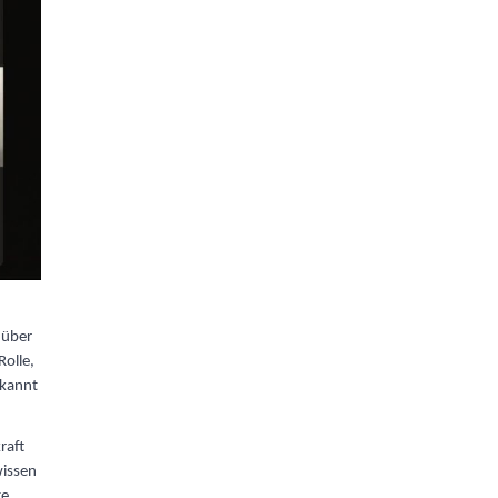
 über
Rolle,
rkannt
raft
wissen
te,