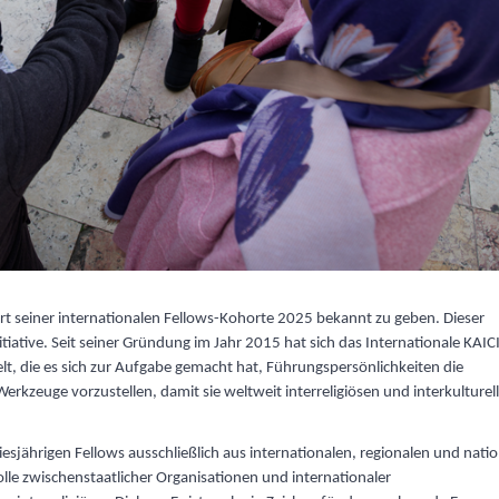
art seiner internationalen Fellows-Kohorte 2025 bekannt zu geben. Dieser
tiative. Seit seiner Gründung im Jahr 2015 hat sich das Internationale KAIC
, die es sich zur Aufgabe gemacht hat, Führungspersönlichkeiten die
zeuge vorzustellen, damit sie weltweit interreligiösen und interkulturel
ährigen Fellows ausschließlich aus internationalen, regionalen und nati
lle zwischenstaatlicher Organisationen und internationaler