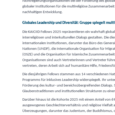
Nichtregierungsorganisationen bei der Förderung des globale
globaler Institutionen für die multireligiöse Zusammenarbei
nachhaltigen Entwicklung.
Globales Leadership und Diversität: Gruppe spiegelt mult
Die KAICIID Fellows 2025 repräsentieren ein wahrhaft global
interreligiösen und interkulturellen Dialogs gestalten. Die 
internationalen Institutionen, darunter das Büro des Gener
Nationen (UNDP), die Internationale Organisation für Migra
(OSZE) und die Organisation für Islamische Zusammenarbeit
Organisationen sind auch Vertreterinnen und Vertreter führ
vertreten, deren Arbeit sich auf humanitäre Hilfe, Friedensf
Die diesjährigen Fellows stammen aus 14 verschiedenen Na
Programms für inklusives Leadership widerspiegelt. Ihr unte
Förderung des kultur- und bereichsübergreifenden Dialogs. 
Glaubenstraditionen und institutionellen Strukturen zu ein
Darüber hinaus ist die Kohorte 2025 mit einem Anteil von 6
ausgewogenes Geschlechterverhältnis und religiöse Vielfalt a
Überzeugungen, darunter das Judentum, der Buddhismus, das