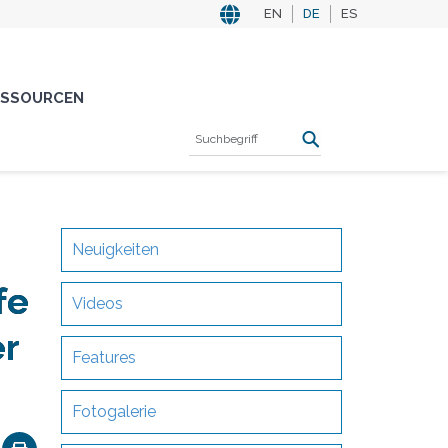
EN
DE
ES
ESSOURCEN
Neuigkeiten
fe
Videos
er
Features
Fotogalerie
ok
nkedIn
Email