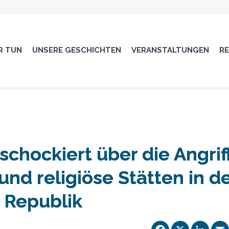
R TUN
UNSERE GESCHICHTEN
VERANSTALTUNGEN
R
schockiert über die Angrif
und religiöse Stätten in d
 Republik
Facebo
X
Li