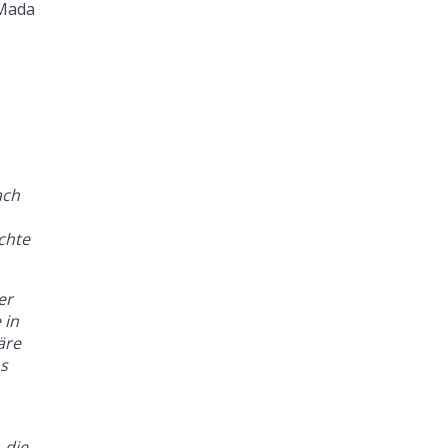
 Mada
ach
chte
er
 in
äre
s
 die