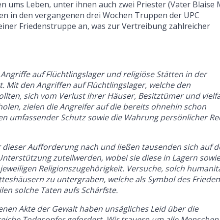
en ums Leben, unter ihnen auch zwei Priester (Vater Blaise
elen in den vergangenen drei Wochen Truppen der UPC
 einer Friedenstruppe an, was zur Vertreibung zahlreicher
griffe auf Flüchtlingslager und religiöse Stätten in der
t. Mit den Angriffen auf Flüchtlingslager, welche den
ollten, sich vom Verlust ihrer Häuser, Besitztümer und vielf
len, zielen die Angreifer auf die bereits ohnehin schon
ren umfassender Schutz sowie die Wahrung persönlicher Re
r dieser Aufforderung nach und ließen tausenden sich auf d
nterstützung zuteilwerden, wobei sie diese in Lagern sowie
eweiligen Religionszugehörigkeit. Versuche, solch humanit
teshäusern zu untergraben, welche als Symbol des Frieden
len solche Taten aufs Schärfste.
nen Akte der Gewalt haben unsägliches Leid über die
reiche Todesopfer gefordert. Wir trauern um alle Menschen,