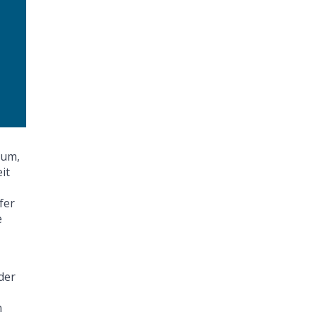
tum,
it
fer
e
der
n