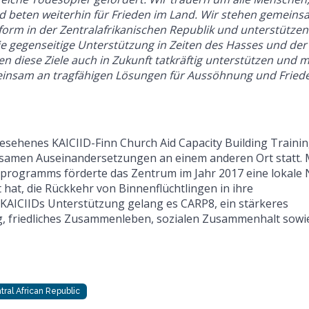
nd beten weiterhin für Frieden im Land. Wir stehen gemein
tform in der Zentralafrikanischen Republik und unterstützen 
ie gegenseitige Unterstützung in Zeiten des Hasses und der
en diese Ziele auch in Zukunft tatkräftig unterstützen und m
einsam an tragfähigen Lösungen für Aussöhnung und Fried
gesehenes KAICIID-Finn Church Aid Capacity Building Traini
tsamen Auseinandersetzungen an einem anderen Ort statt. 
fsprogramms förderte das Zentrum im Jahr 2017 eine lokale
hat, die Rückkehr von Binnenflüchtlingen in ihre
KAICIIDs Unterstützung gelang es CARP8, ein stärkeres
g, friedliches Zusammenleben, sozialen Zusammenhalt sowi
tral African Republic