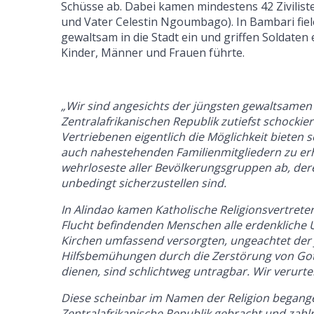
Schüsse ab. Dabei kamen mindestens 42 Zivilist
und Vater Celestin Ngoumbago). In Bambari fi
gewaltsam in die Stadt ein und griffen Soldaten
Kinder, Männer und Frauen führte.
„Wir sind angesichts der jüngsten gewaltsamen An
Zentralafrikanischen Republik zutiefst schockier
Vertriebenen eigentlich die Möglichkeit bieten s
auch nahestehenden Familienmitgliedern zu erho
wehrloseste aller Bevölkerungsgruppen ab, de
unbedingt sicherzustellen sind.
In Alindao kamen Katholische Religionsvertrete
Flucht befindenden Menschen alle erdenkliche U
Kirchen umfassend versorgten, ungeachtet der j
Hilfsbemühungen durch die Zerstörung von Got
dienen, sind schlichtweg untragbar. Wir verurtei
Diese scheinbar im Namen der Religion begange
Zentralafrikanische Republik gebracht und zahl