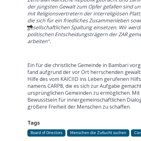
der jüngsten Gewalt zum Opfer gefallen sind u
mit Religionsvertretern der interreligiösen Plat
die sich für ein friedliches Zusammenleben sow
gesellschaftlichen Spaltung einsetzen. Wir werd
politischen Entscheidungsträgern der ZAR gem
arbeiten“.
Ein für die christliche Gemeinde in Bambari vor
fand aufgrund der vor Ort herrschenden gewal
Hilfe des vom KAICIID ins Leben gerufenen Hil
namens CARP8, die es sich zur Aufgabe gemacht 
ursprünglichen Gemeinden zu ermöglichen. Mit 
Bewusstsein für innergemeinschaftlichen Dialo
größere Freiheit der Menschen zu schaffen.
Tags
Board of Directors
Menschen die Zuflucht suchen
Cen