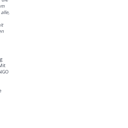
sam
alle,
it
en
ng
Mit
 NGO
e