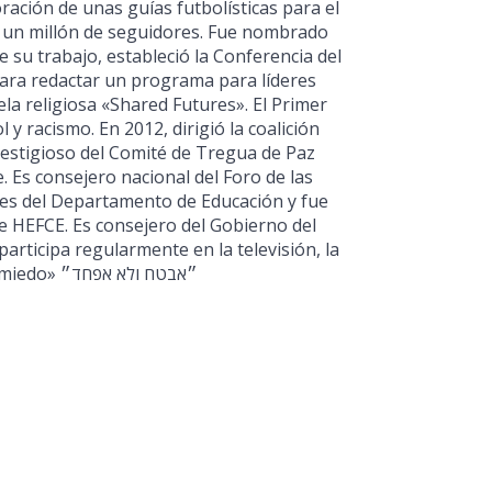
ración de unas guías futbolísticas para el
a un millón de seguidores. Fue nombrado
 su trabajo, estableció la Conferencia del
para redactar un programa para líderes
la religiosa «Shared Futures». El Primer
 y racismo. En 2012, dirigió la coalición
estigioso del Comité de Tregua de Paz
. Es consejero nacional del Foro de las
les del Departamento de Educación y fue
e HEFCE. Es consejero del Gobierno del
rticipa regularmente en la televisión, la
radio y los medios escritos y en línea. Lema: «Confiaré y no tendré miedo» ״אבטח ולא אפחד״