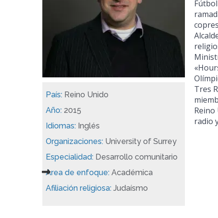
Fútbol
ramadá
copres
Alcald
religi
Minist
«Hours
Olímpi
Tres R
País:
Reino Unido
miembr
Reino 
Año:
2015
Idiomas:
Inglés
Organizaciones:
University of Surrey
Especialidad:
Desarrollo comunitario
Area de enfoque:
Académica
Afiliación religiosa:
Judaísmo