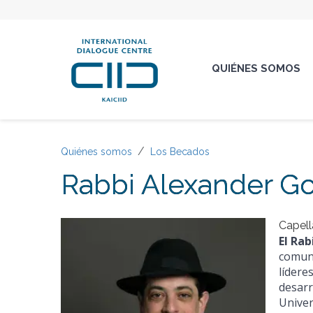
QUIÉNES SOMOS
Quiénes somos
Los Becados
Rabbi Alexander G
Capell
El Ra
comuni
lídere
desarr
Univer