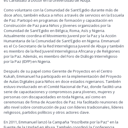
es Candidato a Doctor en la Universidad de Abuja.
Como voluntario con la Comunidad de Sant'Egidio durante más de
doce años, también educa a niños a través de servicios en la Escuela
de Paz. Participó en programas de formación y capacitación en
Construcción de Paz para Niños y Jóvenes organizados por la
Comunidad de Sant'Egidio en Bélgica, Roma, Asís y Nigeria.
Actualmente coordina el Movimiento Juvenil por la Paz y la Acción
Humanitaria de la Comunidad de Sant'Egidio en Nigeria. Emmanuel
es el Co-Secretario de la Red Interreligiosa Juvenil de Abuja y también
es miembro de la Red Juvenil Interreligiosa Africana y de Religiones
por la Paz. Además, es miembro del Foro de Diálogo Interreligioso
por la Paz (IDFP) en Nigeria.
Después de su papel como Gerente de Proyectos en el Centro
Kukah, Emmanuel ha participado en la implementación del Proyecto
de Aulas Digitales para Niños en doce estados nigerianos. También
estuvo involucrado en el Comité Nacional de Paz, donde facilitó una
serie de capacitaciones y compromisos para jóvenes, mujeres y
personas con discapacidades en toda Nigeria, así como en
ceremonias de firma de Acuerdos de Paz. Ha facilitado reuniones de
alto nivel sobre construcción de paz con líderes tradicionales, líderes
religiosos, partidos políticos y otros actores clave.
En 2011, Emmanuel lanzó la Campaña "Inscríbete por la Paz" en la
Fuente de la Unidad en Abuja. También coordinó la Conferencia