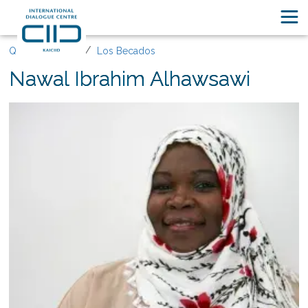
Quiénes somos
Los Becados
Nawal Ibrahim Alhawsawi