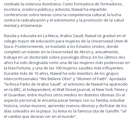
combate la violencia doméstica. Como formadora de formadores,
escritora, oradora pública y activista, Nawal ha impartido
conferencias sobre temas como la competencia cultural, la lucha
contra la radicalización y el extremismo y la promoción de la salud
mental y el bienestar.
Nacida y educada en La Meca, Arabia Saudí, Nawal se graduó en el
colegio mayor de educación para mujeres de la Universidad Umm Al-
Qura. Posteriormente, se trasladó a los Estados Unidos, donde
completó un máster en la Universidad de Akron y, actualmente,
trabaja en un doctorado sobre psicología clínica. En los últimos dos
años ha sido designada como una de las mujeres más poderosas en
la lista Fortune, y una de las 100 mujeres saudíes más influyentes.
Durante más de 10 años, Nawal ha sido miembro de los grupos
interconfesionales “We Believe Ohio” y “Women of Faith”. Apodada
“la Rosa Parks de Arabia Saudí”, el activismo de Nawal ha aparecido
en la BBC, el Independent, el Wall Street Journal, el New York Times y
el Guardian, entre muchos otros medios en distintos idiomas. En el
aspecto personal, le encanta pasar tiempo con su familia, estudiar
historia, visitar museos, aprender nuevos idiomas y disfrutar de los
días soleados en la playa. Su lema es la famosa cita de Gandhi: “sé
el cambio que deseas ver en el mundo”.