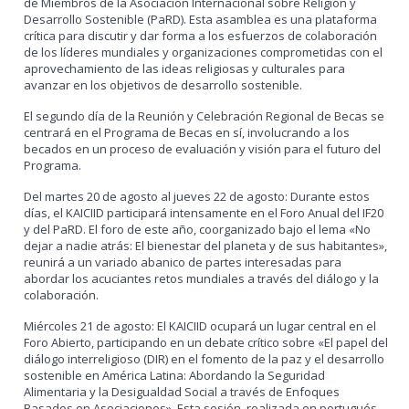
de Miembros de la Asociación Internacional sobre Religión y
Desarrollo Sostenible (PaRD). Esta asamblea es una plataforma
crítica para discutir y dar forma a los esfuerzos de colaboración
de los líderes mundiales y organizaciones comprometidas con el
aprovechamiento de las ideas religiosas y culturales para
avanzar en los objetivos de desarrollo sostenible.
El segundo día de la Reunión y Celebración Regional de Becas se
centrará en el Programa de Becas en sí, involucrando a los
becados en un proceso de evaluación y visión para el futuro del
Programa.
Del martes 20 de agosto al jueves 22 de agosto: Durante estos
días, el KAICIID participará intensamente en el Foro Anual del IF20
y del PaRD. El foro de este año, coorganizado bajo el lema «No
dejar a nadie atrás: El bienestar del planeta y de sus habitantes»,
reunirá a un variado abanico de partes interesadas para
abordar los acuciantes retos mundiales a través del diálogo y la
colaboración.
Miércoles 21 de agosto: El KAICIID ocupará un lugar central en el
Foro Abierto, participando en un debate crítico sobre «El papel del
diálogo interreligioso (DIR) en el fomento de la paz y el desarrollo
sostenible en América Latina: Abordando la Seguridad
Alimentaria y la Desigualdad Social a través de Enfoques
Basados en Asociaciones». Esta sesión, realizada en portugués,