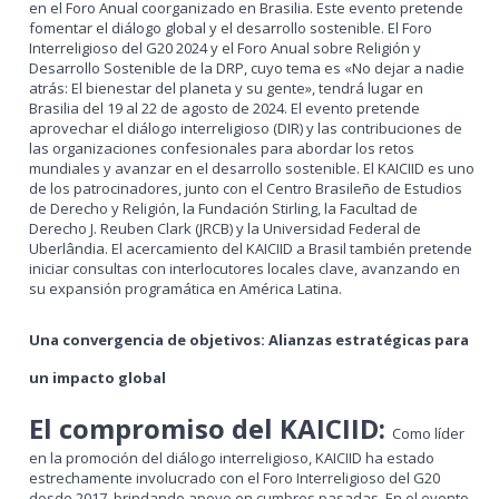
en el Foro Anual coorganizado en Brasilia. Este evento pretende
fomentar el diálogo global y el desarrollo sostenible. El Foro
Interreligioso del G20 2024 y el Foro Anual sobre Religión y
Desarrollo Sostenible de la DRP, cuyo tema es «No dejar a nadie
atrás: El bienestar del planeta y su gente», tendrá lugar en
Brasilia del 19 al 22 de agosto de 2024. El evento pretende
aprovechar el diálogo interreligioso (DIR) y las contribuciones de
las organizaciones confesionales para abordar los retos
mundiales y avanzar en el desarrollo sostenible. El KAICIID es uno
de los patrocinadores, junto con el Centro Brasileño de Estudios
de Derecho y Religión, la Fundación Stirling, la Facultad de
Derecho J. Reuben Clark (JRCB) y la Universidad Federal de
Uberlândia. El acercamiento del KAICIID a Brasil también pretende
iniciar consultas con interlocutores locales clave, avanzando en
su expansión programática en América Latina.
Una convergencia de objetivos: Alianzas estratégicas para
un impacto global
El compromiso del KAICIID:
Como líder
en la promoción del diálogo interreligioso, KAICIID ha estado
estrechamente involucrado con el Foro Interreligioso del G20
desde 2017, brindando apoyo en cumbres pasadas. En el evento