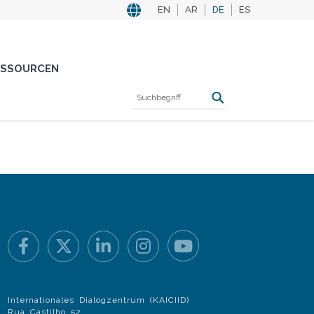
EN
AR
DE
ES
ESSOURCEN
Internationales Dialogzentrum (KAICIID)
Rua Castilho 52