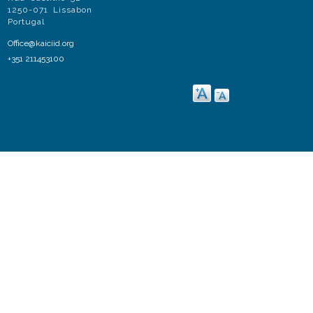
1250-071 Lissabon
Portugal
Office@kaiciid.org
+351 211453100