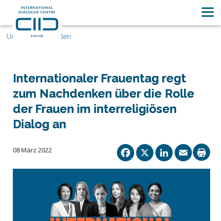
Unsere Geschichten
Internationaler Frauentag regt
zum Nachdenken über die Rolle
der Frauen im interreligiösen
Dialog an
Facebook
X
Linked
Ema
08 März 2022