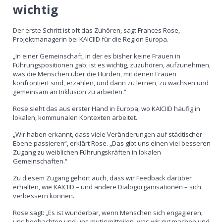
wichtig
Der erste Schritt ist oft das Zuhören, sagt Frances Rose,
Projektmanagerin bei KAICIID für die Region Europa.
„In einer Gemeinschaft, in der es bisher keine Frauen in
Führungspositionen gab, ist es wichtig, zuzuhören, aufzunehmen,
was die Menschen über die Hürden, mit denen Frauen
konfrontiert sind, erzählen, und dann zu lernen, zu wachsen und
gemeinsam an Inklusion zu arbeiten.“
Rose sieht das aus erster Hand in Europa, wo KAICIID häufig in
lokalen, kommunalen Kontexten arbeitet.
„Wir haben erkannt, dass viele Veränderungen auf städtischer
Ebene passieren“, erklärt Rose. „Das gibt uns einen viel besseren
Zugang zu weiblichen Führungskräften in lokalen
Gemeinschaften.“
Zu diesem Zugang gehört auch, dass wir Feedback darüber
erhalten, wie KAICIID – und andere Dialogorganisationen – sich
verbessern können.
Rose sagt: „Es ist wunderbar, wenn Menschen sich engagieren,
uns beobachten und uns mutig mitteilen, was wir gut machen und