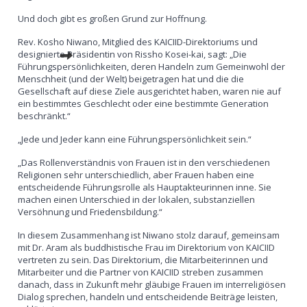
Und doch gibt es großen Grund zur Hoffnung.
Rev. Kosho Niwano, Mitglied des KAICIID-Direktoriums und
designierte Präsidentin von Rissho Kosei-kai, sagt: „Die
Führungspersönlichkeiten, deren Handeln zum Gemeinwohl der
Menschheit (und der Welt) beigetragen hat und die die
Gesellschaft auf diese Ziele ausgerichtet haben, waren nie auf
ein bestimmtes Geschlecht oder eine bestimmte Generation
beschränkt.“
„Jede und Jeder kann eine Führungspersönlichkeit sein.“
„Das Rollenverständnis von Frauen ist in den verschiedenen
Religionen sehr unterschiedlich, aber Frauen haben eine
entscheidende Führungsrolle als Hauptakteurinnen inne. Sie
machen einen Unterschied in der lokalen, substanziellen
Versöhnung und Friedensbildung.“
In diesem Zusammenhang ist Niwano stolz darauf, gemeinsam
mit Dr. Aram als buddhistische Frau im Direktorium von KAICIID
vertreten zu sein. Das Direktorium, die Mitarbeiterinnen und
Mitarbeiter und die Partner von KAICIID streben zusammen
danach, dass in Zukunft mehr gläubige Frauen im interreligiösen
Dialog sprechen, handeln und entscheidende Beiträge leisten,