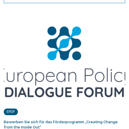
EPDF
Bewerben Sie sich für das Förderprogramm „Creating Change
from the Inside Out“