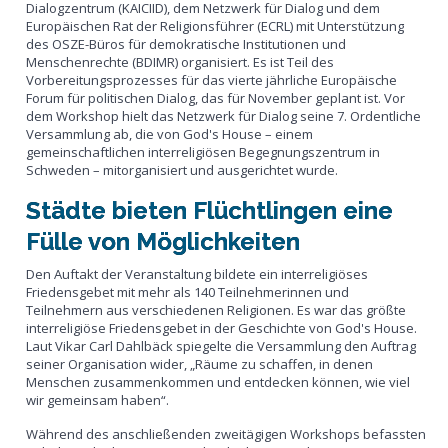
Dialogzentrum (KAICIID), dem Netzwerk für Dialog und dem
Europäischen Rat der Religionsführer (ECRL) mit Unterstützung
des OSZE-Büros für demokratische Institutionen und
Menschenrechte (BDIMR) organisiert. Es ist Teil des
Vorbereitungsprozesses für das vierte jährliche Europäische
Forum für politischen Dialog, das für November geplant ist. Vor
dem Workshop hielt das Netzwerk für Dialog seine 7. Ordentliche
Versammlung ab, die von God's House – einem
gemeinschaftlichen interreligiösen Begegnungszentrum in
Schweden – mitorganisiert und ausgerichtet wurde.
Städte bieten Flüchtlingen eine
Fülle von Möglichkeiten
Den Auftakt der Veranstaltung bildete ein interreligiöses
Friedensgebet mit mehr als 140 Teilnehmerinnen und
Teilnehmern aus verschiedenen Religionen. Es war das größte
interreligiöse Friedensgebet in der Geschichte von God's House.
Laut Vikar Carl Dahlbäck spiegelte die Versammlung den Auftrag
seiner Organisation wider, „Räume zu schaffen, in denen
Menschen zusammenkommen und entdecken können, wie viel
wir gemeinsam haben“.
Während des anschließenden zweitägigen Workshops befassten