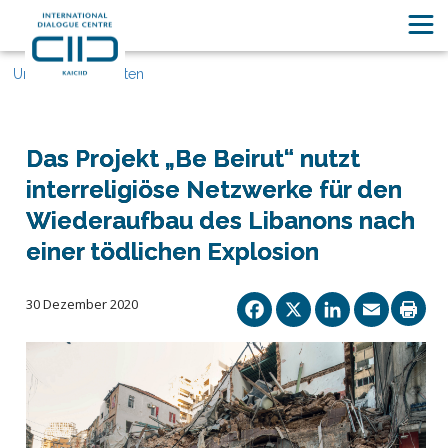
Unsere Geschichten
Das Projekt „Be Beirut“ nutzt
interreligiöse Netzwerke für den
Wiederaufbau des Libanons nach
einer tödlichen Explosion
Facebook
X
Linked
Ema
30 Dezember 2020