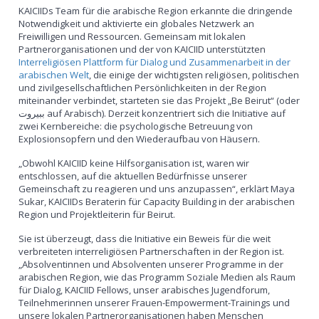
KAICIIDs Team für die arabische Region erkannte die dringende
Notwendigkeit und aktivierte ein globales Netzwerk an
Freiwilligen und Ressourcen. Gemeinsam mit lokalen
Partnerorganisationen und der von KAICIID unterstützten
Interreligiösen Plattform für Dialog und Zusammenarbeit in der
arabischen Welt
, die einige der wichtigsten religiösen, politischen
und zivilgesellschaftlichen Persönlichkeiten in der Region
miteinander verbindet, starteten sie das Projekt „Be Beirut“ (oder
ببيروت auf Arabisch). Derzeit konzentriert sich die Initiative auf
zwei Kernbereiche: die psychologische Betreuung von
Explosionsopfern und den Wiederaufbau von Häusern.
„Obwohl KAICIID keine Hilfsorganisation ist, waren wir
entschlossen, auf die aktuellen Bedürfnisse unserer
Gemeinschaft zu reagieren und uns anzupassen“, erklärt Maya
Sukar, KAICIIDs Beraterin für Capacity Building in der arabischen
Region und Projektleiterin für Beirut.
Sie ist überzeugt, dass die Initiative ein Beweis für die weit
verbreiteten interreligiösen Partnerschaften in der Region ist.
„Absolventinnen und Absolventen unserer Programme in der
arabischen Region, wie das Programm Soziale Medien als Raum
für Dialog, KAICIID Fellows, unser arabisches Jugendforum,
Teilnehmerinnen unserer Frauen-Empowerment-Trainings und
unsere lokalen Partnerorganisationen haben Menschen