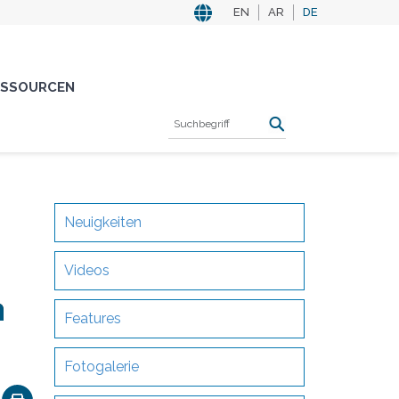
EN
AR
DE
ESSOURCEN
Neuigkeiten
Videos
n
Features
Fotogalerie
ok
nkedIn
Email