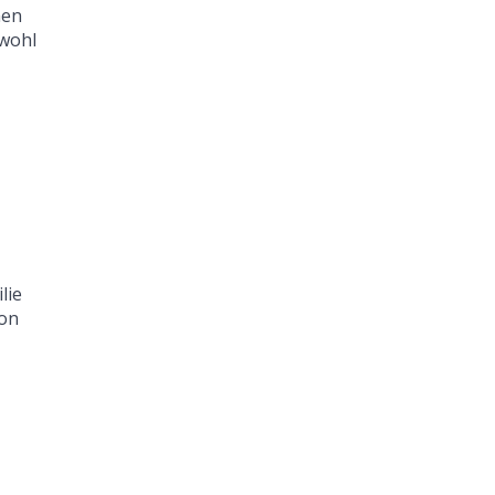
nen
nwohl
lie
ion