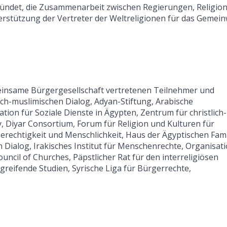
ründet, die Zusammenarbeit zwischen Regierungen, Religio
terstützung der Vertreter der Weltreligionen für das Gemei
einsame Bürgergesellschaft vertretenen Teilnehmer und
ich-muslimischen Dialog, Adyan-Stiftung, Arabische
tion für Soziale Dienste in Ägypten, Zentrum für christlich-
, Diyar Consortium, Forum für Religion und Kulturen für
erechtigkeit und Menschlichkeit, Haus der Ägyptischen Fami
sen Dialog, Irakisches Institut für Menschenrechte, Organisat
ncil of Churches, Päpstlicher Rat für den interreligiösen
rgreifende Studien, Syrische Liga für Bürgerrechte,