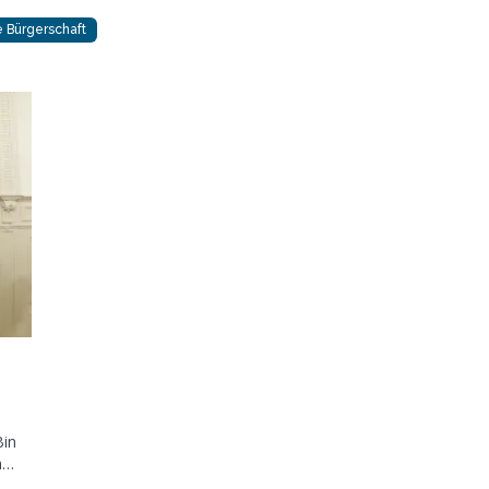
Bürgerschaft
Bin
n…