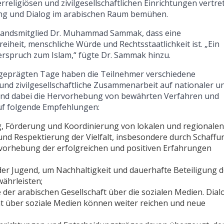
erreligiösen und zivilgesellschaftlichen Einrichtungen vertre
rung und Dialog im arabischen Raum bemühen.
standsmitglied Dr. Muhammad Sammak, dass eine
reiheit, menschliche Würde und Rechtsstaatlichkeit ist. „Ein
derspruch zum Islam,“ fügte Dr. Sammak hinzu.
 geprägten Tage haben die Teilnehmer verschiedene
 und zivilgesellschaftliche Zusammenarbeit auf nationaler u
stand dabei die Hervorhebung von bewährten Verfahren und
uf folgende Empfehlungen:
, Förderung und Koordinierung von lokalen und regionalen
und Respektierung der Vielfalt, insbesondere durch Schaffu
vorhebung der erfolgreichen und positiven Erfahrungen
;
 der Jugend, um Nachhaltigkeit und dauerhafte Beteiligung d
ährleisten;
er arabischen Gesellschaft über die sozialen Medien. Dial
über soziale Medien können weiter reichen und neue