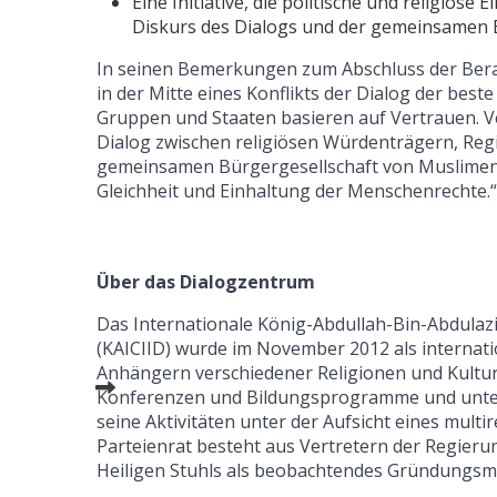
Eine Initiative, die politische und religiö
Diskurs des Dialogs und der gemeinsamen 
In seinen Bemerkungen zum Abschluss der Bera
in der Mitte eines Konflikts der Dialog der bes
Gruppen und Staaten basieren auf Vertrauen. V
Dialog zwischen religiösen Würdenträgern, Regi
gemeinsamen Bürgergesellschaft von Muslimen 
Gleichheit und Einhaltung der Menschenrechte.“
Über das Dialogzentrum
Das Internationale König-Abdullah-Bin-Abdulazi
(KAICIID) wurde im November 2012 als internat
Anhängern verschiedener Religionen und Kultur
Konferenzen und Bildungsprogramme und unterst
seine Aktivitäten unter der Aufsicht eines multi
Parteienrat besteht aus Vertretern der Regieru
Heiligen Stuhls als beobachtendes Gründungsmi