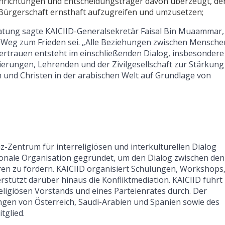
se Einrichtungen und Entscheidungsträger davon überzeugt, de
Bürgerschaft ernsthaft aufzugreifen und umzusetzen;
tung sagte KAICIID-Generalsekretär Faisal Bin Muaammar,
te Weg zum Frieden sei. „Alle Beziehungen zwischen Mensche
ertrauen entsteht im einschließenden Dialog, insbesondere
erungen, Lehrenden und der Zivilgesellschaft zur Stärkung
und Christen in der arabischen Welt auf Grundlage von
z-Zentrum für interreligiösen und interkulturellen Dialog
ionale Organisation gegründet, um den Dialog zwischen den
en zu fördern. KAICIID organisiert Schulungen, Workshops
ützt darüber hinaus die Konfliktmediation. KAICIID führt
religiösen Vorstands und eines Parteienrates durch. Der
ngen von Österreich, Saudi-Arabien und Spanien sowie des
tglied.