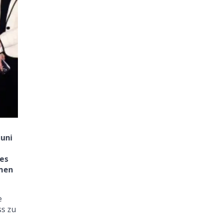
Juni
des
imen
e
ss zu