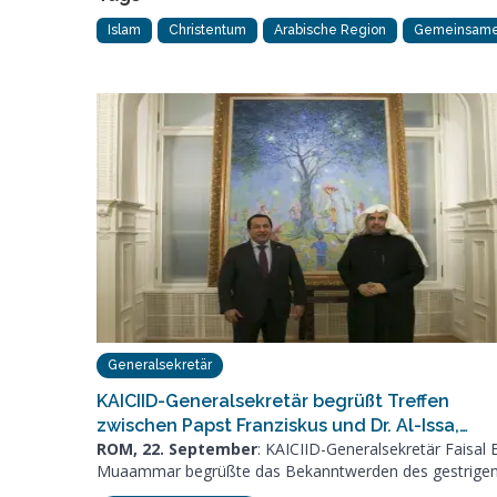
Islam
Christentum
Arabische Region
Gemeinsame 
Generalsekretär
KAICIID-Generalsekretär begrüßt Treffen
zwischen Papst Franziskus und Dr. Al-Issa,…
ROM, 22. September
: KAICIID-Generalsekretär Faisal 
Muaammar begrüßte das Bekanntwerden des gestrige