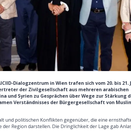
CIID-Dialogzentrum in Wien trafen sich vom 20. bis 21. 
rtreter der Zivilgesellschaft aus mehreren arabischen
tina und Syrien zu Gesprächen über Wege zur Stärkung 
men Verständnisses der Bürgergesellschaft von Musl
lt und politischen Konflikten gegenüber, die eine ernsthaft
 der Region darstellen. Die Dringlichkeit der Lage gab Anla