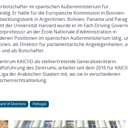
derbotschafter im spanischen Außenministerium für
tändig. Er hatte für die Europäische Kommission in Bosnien-
twicklungsbank in Argentinien, Bolivien, Panama und Para
nt der Universität Harvard wurde er im Fach Driving Gover
professor an der École Nationale d'Administration in
iedenen Positionen im spanischen Außenministerium tätig, u
onen, als Direktor für parlamentarische Angelegenheiten, a
 und als Botschafter.
entrum KAICIID als stellvertretende Generalsekretärin
schäftsführung des Zentrums, arbeitet seit dem 2016 für KAICI
Liga der Arabischen Staaten mit, wo sie in verschiedenen
nschenrechtsabteilung.
ard of Directors
Portugal