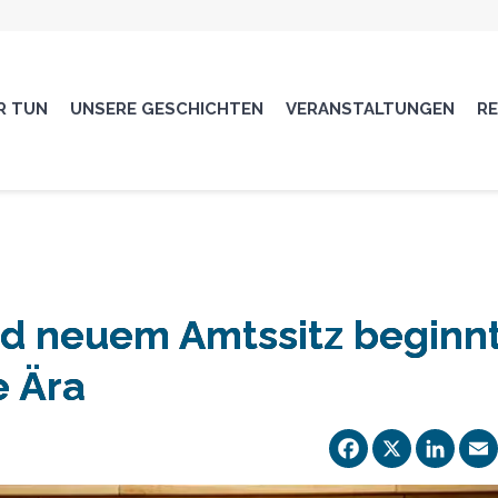
R TUN
UNSERE GESCHICHTEN
VERANSTALTUNGEN
R
nd neuem Amtssitz beginn
e Ära
Facebo
X
Li