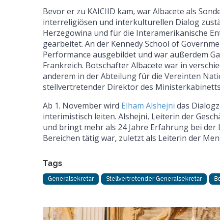
Bevor er zu KAICIID kam, war Albacete als Son
interreligiösen und interkulturellen Dialog zus
Herzegowina und für die Interamerikanische En
gearbeitet. An der Kennedy School of Governme
Performance ausgebildet und war außerdem Gast
Frankreich. Botschafter Albacete war in versch
anderem in der Abteilung für die Vereinten Nati
stellvertretender Direktor des Ministerkabinetts
Ab 1. November wird
Elham Alshejni
das Dialogz
interimistisch leiten. Alshejni, Leiterin der Ge
und bringt mehr als 24 Jahre Erfahrung bei der 
Bereichen tätig war, zuletzt als Leiterin der Me
Tags
Generalsekretär
Stellvertretender Generalsekretär
Bo