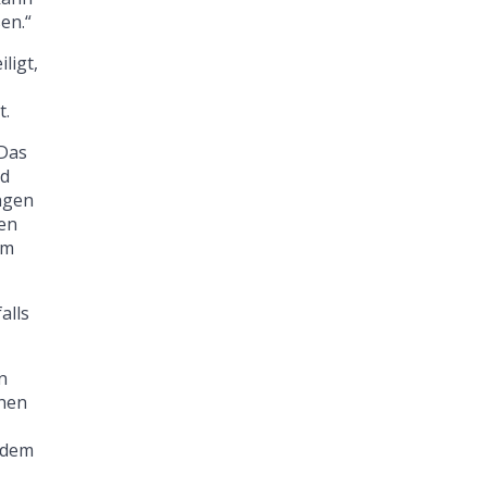
en.“
ligt,
t.
„Das
nd
ngen
ken
im
alls
n
chen
s dem