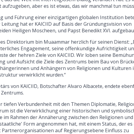
 aufzugeben, aber es ist etwas, das wir manchmal tun müss
nd Führung einer einzigartigen globalen Institution betei
er Leitung hat er KAICIID auf Basis der Gründungsvision von
eiden Heiligen Moscheen, und Papst Benedikt XVI. aufgebau
ses Direktorium bin Muaammar herzlich für seinen Dienst: 
rliches Engagement, seine offenkundige Aufrichtigkeit u
nste der hehren Ziele von KAICIID. Wir loben seine Bemühu
ung und Aufsicht die Ziele des Zentrums beim Bau von Brüc
nhängerinnen und Anhängern von Religionen und Kulturen 
uktur verwirklicht wurden.“
tärs von KAICIID, Botschafter Alvaro Albacete, endete ebenf
s Zentrums.
 tiefen Verbundenheit mit den Themen Diplomatie, Religio
um ist die Verwirklichung einer historischen und symbolis
iative im Rahmen der Annäherung zwischen den Religionen und
chenstaatliche' Form angenommen hat, mit einem Status, der e
 Partnerorganisationen auf Regierungsebene Einfluss zu