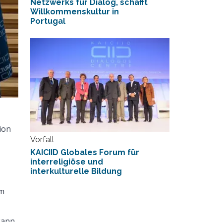
Netzwerks für Dialog, schafft
Willkommenskultur in
Portugal
ion
Vorfall
KAICIID Globales Forum für
interreligiöse und
interkulturelle Bildung
um
kann