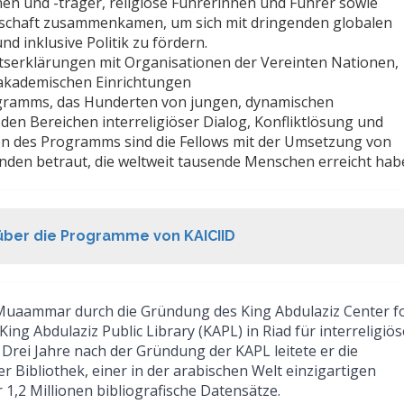
en und -träger, religiöse Führerinnen und Führer sowie
ellschaft zusammenkamen, um sich mit dringenden globalen
 inklusive Politik zu fördern.
tserklärungen mit Organisationen der Vereinten Nationen,
 akademischen Einrichtungen
rogramms, das Hunderten von jungen, dynamischen
en Bereichen interreligiöser Dialog, Konfliktlösung und
en des Programms sind die Fellows mit der Umsetzung von
den betraut, die weltweit tausende Menschen erreicht hab
über die Programme von KAICIID
in Muaammar durch die Gründung des King Abdulaziz Center f
ng Abdulaziz Public Library (KAPL) in Riad für interreligiös
 Drei Jahre nach der Gründung der KAPL leitete er die
r Bibliothek, einer in der arabischen Welt einzigartigen
 1,2 Millionen bibliografische Datensätze.