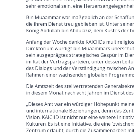
sehr emotional sein, eine Herzensangelegenheit
Bin Muaammar war maßgeblich an der Schaffung u
die ihrem Dienst treu geblieben ist. Unter sein
König Abdullah bin Abdulaziz, dem Kustos der b
Anfang der Woche dankte KAICIIDs multireligiö
Direktorium würdigt bin Muaammars unerschütte
sein ausgeprägtes strategisches Gespür im Die
im Rat der Vertragsparteien, unter dessen Leit
des Dialogs und der Verständigung zwischen A
Rahmen einer wachsenden globalen Programmstr
Die Amtszeit des stellvertretenden Generalsekre
in diesem Monat nach acht Jahren im Dienst de
„Dieses Amt war ein würdiger Höhepunkt meiner
und internationale Beziehungen, denn das Zentr
Vision. KAICIID ist nicht nur eine weitere Init
Kulturen. Es ist eine Initiative, die eine 'zwis
Zentrum erlaubt, durch die Zusammenarbeit mit