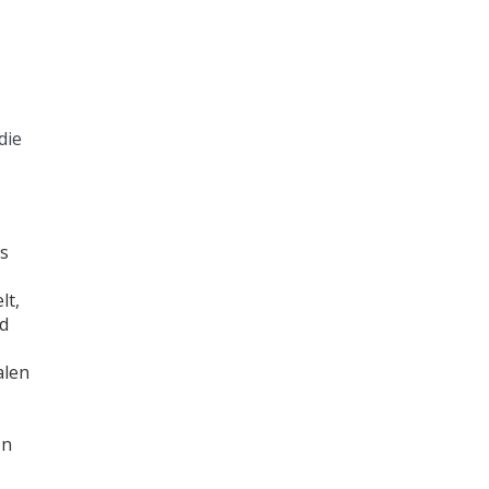
die
es
lt,
nd
alen
on