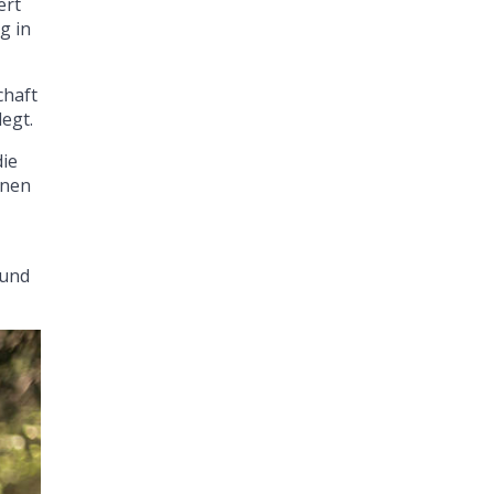
ert
g in
chaft
egt.
die
nnen
 und