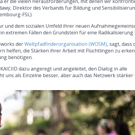
 da er die vielen Herausforderungen, mit denen wir konfronti
awy, Direktor des Verbands für Bildung und Sensibilisierun
xembourg-FSL).
ltur und dem sozialen Umfeld ihrer neuen Aufnahmegemeins
n extremen Fällen den Grundstein für eine Radikalisierung l
eworks der
Weltpfadfinderorganisation (WOSM)
, sagt, dass 
helfen, die Stärken ihrer Arbeit mit Flüchtlingen zu erke
ung benötigen.
CIID dazu angeregt und angeleitet, den Dialog in alle
t uns als Einzelne besser, aber auch das Netzwerk stärker