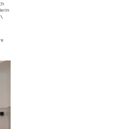
ch
derin
n,
re