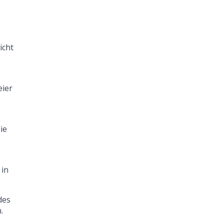
icht
eier
ie
 in
des
.