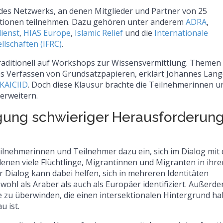
n des Netzwerks, an denen Mitglieder und Partner von 25
isationen teilnehmen. Dazu gehören unter anderem
ADRA
,
dienst
,
HIAS Europe
,
Islamic Relief
und die
Internationale
lschaften (IFRC)
.
traditionell auf Workshops zur Wissensvermittlung. Themen 
s Verfassen von Grundsatzpapieren, erklärt Johannes Lang
KAICIID
. Doch diese Klausur brachte die Teilnehmerinnen u
erweitern.
tigung schwieriger Herausforderun
eilnehmerinnen und Teilnehmer dazu ein, sich im Dialog mit
nen viele Flüchtlinge, Migrantinnen und Migranten in ihre
Dialog kann dabei helfen, sich in mehreren Identitäten
ohl als Araber als auch als Europäer identifiziert. Außerd
le zu überwinden, die einen intersektionalen Hintergrund ha
u ist.