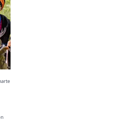
harte
en