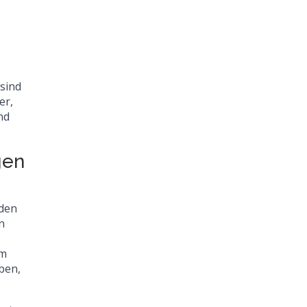
sind
er,
nd
gen
 den
n
em
ben,