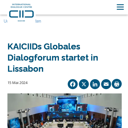
Unsere Geschichten
KAICIIDs Globales
Dialogforum startet in
Lissabon
Facebook
X
Linked
Ema
15 Mai 2024