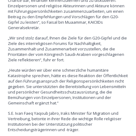
Chance dar, einander kennenzulernen und zu diskutieren.
Einzelpersonen und religiöse Akteurinnen und Akteure können
mit Führungspersönlichkeiten zusammenzuarbeiten, um einen
Beitrag zu den Empfehlungen und Vorschlägen für den G20-
Gipfel zu leisten“, so Faisal bin Muaammar, KAICIIDs
Generalsekretär.
„Wir sind stolz darauf, Ihnen die Ziele für den G20-Gipfel und die
Ziele des interreligiösen Forums für Nachhaltigkeit,
Zusammenhalt und Zusammenarbeit vorzustellen, die die
Prioritäten der vom Königreich Saudi-Arabien vorgeschlagenen
Ziele reflektieren“, fuhr er fort.
„Heute würden wir über eine schmerzliche humanitäre
Katastrophe sprechen, hätte es diese Reaktion der Öffentlichkeit
auf den Führungsanspruch der Religionspersönlichkeiten nicht
gegeben. Sie unterstützten die Bereitstellung von Lebensmitteln
und persönlicher Gesundheitsschutzausrüstung, die die
Bemühungen von Einzelpersonen, Institutionen und der
Gemeinschaft ergänzt hat.“
S.E. Ivan Faeq Yaqoub Jabro, Iraks Minister für Migration und
Vertreibung, betonte in ihrer Rede die wichtige Rolle religiöser
Institutionen bei der Unterstützung politischer
Entscheidungsträgerinnen und -träger.