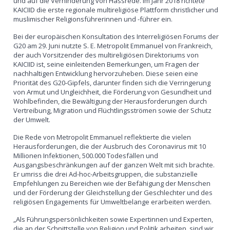
und auf die Verhinderung von Hassrede. Im Jahr 2018 richtete
KAICIID die erste regionale multireligiöse Plattform christlicher und
muslimischer Religionsführerinnen und -führer ein.
Bei der europäischen Konsultation des Interreligiösen Forums der
G20 am 29. Juni nutzte S. E. Metropolit Emmanuel von Frankreich,
der auch Vorsitzender des multireligiösen Direktoriums von
KAICIID ist, seine einleitenden Bemerkungen, um Fragen der
nachhaltigen Entwicklung hervorzuheben. Diese seien eine
Priorität des G20-Gipfels, darunter finden sich die Verringerung
von Armut und Ungleichheit, die Förderung von Gesundheit und
Wohlbefinden, die Bewältigung der Herausforderungen durch
Vertreibung, Migration und Flüchtlingsströmen sowie der Schutz
der Umwelt.
Die Rede von Metropolit Emmanuel reflektierte die vielen
Herausforderungen, die der Ausbruch des Coronavirus mit 10
Millionen Infektionen, 500.000 Todesfällen und
Ausgangsbeschränkungen auf der ganzen Welt mit sich brachte.
Er umriss die drei Ad-hoc-Arbeitsgruppen, die substanzielle
Empfehlungen zu Bereichen wie der Befähigung der Menschen
und der Förderung der Gleichstellung der Geschlechter und des
religiösen Engagements für Umweltbelange erarbeiten werden.
„Als Führungspersönlichkeiten sowie Expertinnen und Experten,
die an der Schnittstelle von Religion und Politik arbeiten, sind wir