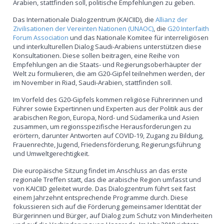
Arabien, stattfinden soll, politische Empfehlungen zu geben.
Das Internationale Dialogzentrum (KAICIID), die
Allianz der
Zivilisationen der Vereinten Nationen (UNAOC)
, die
G20 Interfaith
Forum Association
und das Nationale Komitee für interreligiösen
und interkulturellen Dialog Saudi-Arabiens unterstützen diese
Konsultationen. Diese sollen beitragen, eine Reihe von
Empfehlungen an die Staats- und Regierungsoberhäupter der
Welt zu formulieren, die am G20-Gipfel teilnehmen werden, der
im November in Riad, Saudi-Arabien, stattfinden soll.
Im Vorfeld des G20-Gipfels kommen religiöse Führerinnen und
Führer sowie Expertinnen und Experten aus der Politik aus der
arabischen Region, Europa, Nord- und Südamerika und Asien
zusammen, um regionsspezifische Herausforderungen zu
erörtern, darunter Antworten auf COVID-19, Zugang zu Bildung,
Frauenrechte, Jugend, Friedensförderung, Regierungsführung
und Umweltgerechtigkeit.
Die europäische Sitzung findet im Anschluss an das erste
regionale Treffen statt, das die arabische Region umfasst und
von KAICIID geleitet wurde. Das Dialogzentrum führt seit fast
einem Jahrzehnt entsprechende Programme durch. Diese
fokussieren sich auf die Förderung gemeinsamer Identität der
Bürgerinnen und Bürger, auf Dialog zum Schutz von Minderheiten