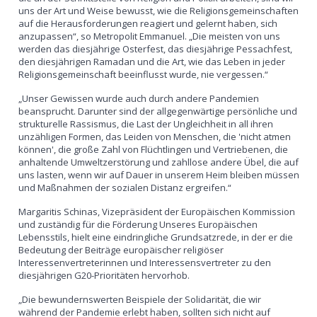
uns der Art und Weise bewusst, wie die Religionsgemeinschaften
auf die Herausforderungen reagiert und gelernt haben, sich
anzupassen“, so Metropolit Emmanuel. „Die meisten von uns
werden das diesjährige Osterfest, das diesjährige Pessachfest,
den diesjährigen Ramadan und die Art, wie das Leben in jeder
Religionsgemeinschaft beeinflusst wurde, nie vergessen.“
„Unser Gewissen wurde auch durch andere Pandemien
beansprucht. Darunter sind der allgegenwärtige persönliche und
strukturelle Rassismus, die Last der Ungleichheit in all ihren
unzähligen Formen, das Leiden von Menschen, die 'nicht atmen
können', die große Zahl von Flüchtlingen und Vertriebenen, die
anhaltende Umweltzerstörung und zahllose andere Übel, die auf
uns lasten, wenn wir auf Dauer in unserem Heim bleiben müssen
und Maßnahmen der sozialen Distanz ergreifen.“
Margaritis Schinas, Vizepräsident der Europäischen Kommission
und zuständig für die Förderung Unseres Europäischen
Lebensstils, hielt eine eindringliche Grundsatzrede, in der er die
Bedeutung der Beiträge europäischer religiöser
Interessenvertreterinnen und Interessensvertreter zu den
diesjährigen G20-Prioritäten hervorhob.
„Die bewundernswerten Beispiele der Solidarität, die wir
während der Pandemie erlebt haben, sollten sich nicht auf