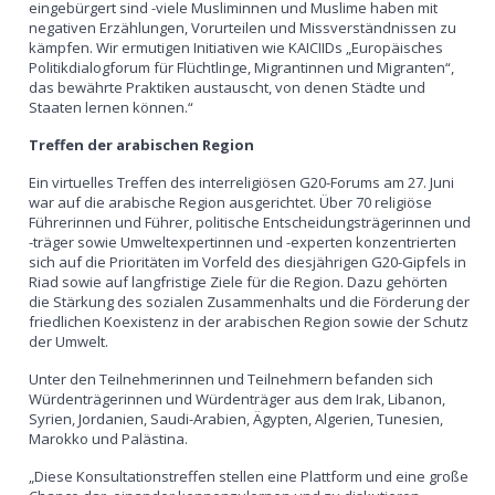
eingebürgert sind -viele Musliminnen und Muslime haben mit
negativen Erzählungen, Vorurteilen und Missverständnissen zu
kämpfen. Wir ermutigen Initiativen wie KAICIIDs „Europäisches
Politikdialogforum für Flüchtlinge, Migrantinnen und Migranten“,
das bewährte Praktiken austauscht, von denen Städte und
Staaten lernen können.“
Treffen der arabischen Region
Ein virtuelles Treffen des interreligiösen G20-Forums am 27. Juni
war auf die arabische Region ausgerichtet. Über 70 religiöse
Führerinnen und Führer, politische Entscheidungsträgerinnen und
-träger sowie Umweltexpertinnen und -experten konzentrierten
sich auf die Prioritäten im Vorfeld des diesjährigen G20-Gipfels in
Riad sowie auf langfristige Ziele für die Region. Dazu gehörten
die Stärkung des sozialen Zusammenhalts und die Förderung der
friedlichen Koexistenz in der arabischen Region sowie der Schutz
der Umwelt.
Unter den Teilnehmerinnen und Teilnehmern befanden sich
Würdenträgerinnen und Würdenträger aus dem Irak, Libanon,
Syrien, Jordanien, Saudi-Arabien, Ägypten, Algerien, Tunesien,
Marokko und Palästina.
„Diese Konsultationstreffen stellen eine Plattform und eine große