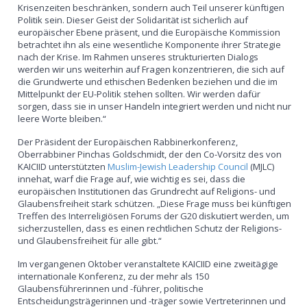
Krisenzeiten beschränken, sondern auch Teil unserer künftigen
Politik sein. Dieser Geist der Solidarität ist sicherlich auf
europäischer Ebene präsent, und die Europäische Kommission
betrachtet ihn als eine wesentliche Komponente ihrer Strategie
nach der Krise. Im Rahmen unseres strukturierten Dialogs
werden wir uns weiterhin auf Fragen konzentrieren, die sich auf
die Grundwerte und ethischen Bedenken beziehen und die im
Mittelpunkt der EU-Politik stehen sollten. Wir werden dafür
sorgen, dass sie in unser Handeln integriert werden und nicht nur
leere Worte bleiben.“
Der Präsident der Europäischen Rabbinerkonferenz,
Oberrabbiner Pinchas Goldschmidt, der den Co-Vorsitz des von
KAICIID unterstützten
Muslim-Jewish Leadership Council
(MJLC)
innehat, warf die Frage auf, wie wichtig es sei, dass die
europäischen Institutionen das Grundrecht auf Religions- und
Glaubensfreiheit stark schützen. „Diese Frage muss bei künftigen
Treffen des Interreligiösen Forums der G20 diskutiert werden, um
sicherzustellen, dass es einen rechtlichen Schutz der Religions-
und Glaubensfreiheit für alle gibt.“
Im vergangenen Oktober veranstaltete KAICIID eine zweitägige
internationale Konferenz, zu der mehr als 150
Glaubensführerinnen und -führer, politische
Entscheidungsträgerinnen und -träger sowie Vertreterinnen und