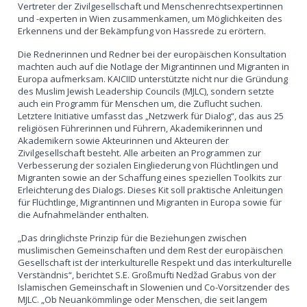
Vertreter der Zivilgesellschaft und Menschenrechtsexpertinnen
und -experten in Wien zusammenkamen, um Möglichkeiten des
Erkennens und der Bekämpfung von Hassrede zu erörtern.
Die Rednerinnen und Redner bei der europäischen Konsultation
machten auch auf die Notlage der Migrantinnen und Migranten in
Europa aufmerksam. KAICIID unterstützte nicht nur die Gründung
des Muslim Jewish Leadership Councils (MJLC), sondern setzte
auch ein Programm für Menschen um, die Zuflucht suchen.
Letztere Initiative umfasst das „Netzwerk für Dialog“, das aus 25
religiösen Führerinnen und Führern, Akademikerinnen und
Akademikern sowie Akteurinnen und Akteuren der
Zivilgesellschaft besteht. Alle arbeiten an Programmen zur
Verbesserung der sozialen Eingliederung von Flüchtlingen und
Migranten sowie an der Schaffung eines speziellen Toolkits zur
Erleichterung des Dialogs. Dieses Kit soll praktische Anleitungen
für Flüchtlinge, Migrantinnen und Migranten in Europa sowie für
die Aufnahmeländer enthalten.
„Das dringlichste Prinzip für die Beziehungen zwischen
muslimischen Gemeinschaften und dem Rest der europäischen
Gesellschaft ist der interkulturelle Respekt und das interkulturelle
Verständnis“, berichtet S.E. Großmufti Nedžad Grabus von der
Islamischen Gemeinschaft in Slowenien und Co-Vorsitzender des
MJLC. „Ob Neuankömmlinge oder Menschen, die seit langem