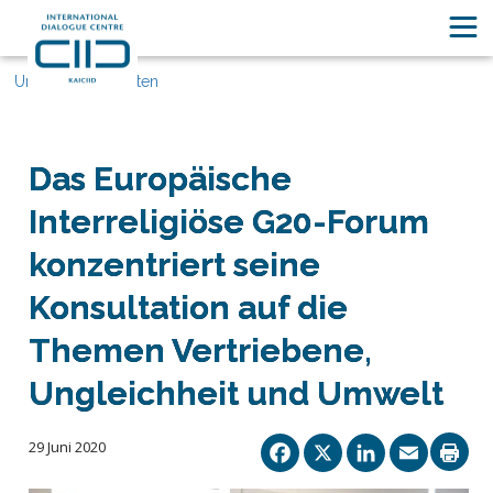
Unsere Geschichten
Das Europäische
Interreligiöse G20-Forum
konzentriert seine
Konsultation auf die
Themen Vertriebene,
Ungleichheit und Umwelt
Facebook
X
Linked
Ema
29 Juni 2020