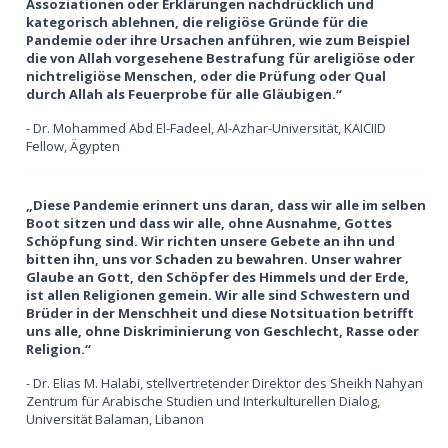
Assoziationen oder Erklärungen nachdrücklich und
kategorisch ablehnen, die religiöse Gründe für die
Pandemie oder ihre Ursachen anführen, wie zum Beispiel
die von Allah vorgesehene Bestrafung für areligiöse oder
nichtreligiöse Menschen, oder die Prüfung oder Qual
durch Allah als Feuerprobe für alle Gläubigen.“
- Dr. Mohammed Abd El-Fadeel, Al-Azhar-Universität, KAICIID
Fellow, Ägypten
„Diese Pandemie erinnert uns daran, dass wir alle im selben
Boot sitzen und dass wir alle, ohne Ausnahme, Gottes
Schöpfung sind. Wir richten unsere Gebete an ihn und
bitten ihn, uns vor Schaden zu bewahren. Unser wahrer
Glaube an Gott, den Schöpfer des Himmels und der Erde,
ist allen Religionen gemein. Wir alle sind Schwestern und
Brüder in der Menschheit und diese Notsituation betrifft
uns alle, ohne Diskriminierung von Geschlecht, Rasse oder
Religion.“
- Dr. Elias M. Halabi, stellvertretender Direktor des Sheikh Nahyan
Zentrum für Arabische Studien und Interkulturellen Dialog,
Universität Balaman, Libanon