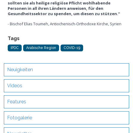
sollten sie als heilige religiöse Pflicht wohlhabende
Personen in all ihren Ländern anweisen, für den
Gesundheitssektor zu spenden, um diesen zu stützen.“
- Bischof Elias Toumeh, Antiochenisch-Orthodoxe Kirche, Syrien
Tags
IPDC
Arabische Region
COVID-19
Neuigkeiten
Videos
Features
Fotogalerie