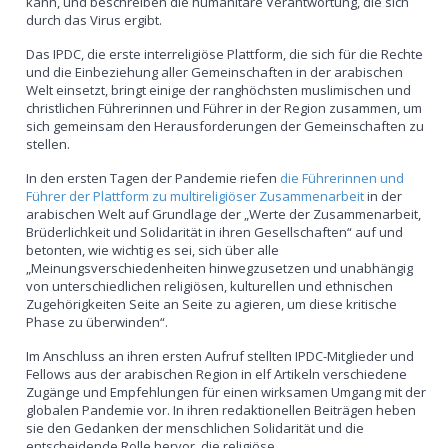
kann, und beschreiben die humanitäre Verantwortung, die sich
durch das Virus ergibt.
Das IPDC, die erste interreligiöse Plattform, die sich für die Rechte
und die Einbeziehung aller Gemeinschaften in der arabischen
Welt einsetzt, bringt einige der ranghöchsten muslimischen und
christlichen Führerinnen und Führer in der Region zusammen, um
sich gemeinsam den Herausforderungen der Gemeinschaften zu
stellen.
In den ersten Tagen der Pandemie riefen
die Führerinnen und
Führer der Plattform zu multireligiöser Zusammenarbeit
in der
arabischen Welt auf Grundlage der „Werte der Zusammenarbeit,
Brüderlichkeit und Solidarität in ihren Gesellschaften“ auf und
betonten, wie wichtig es sei, sich über alle
„Meinungsverschiedenheiten hinwegzusetzen und unabhängig
von unterschiedlichen religiösen, kulturellen und ethnischen
Zugehörigkeiten Seite an Seite zu agieren, um diese kritische
Phase zu überwinden“.
Im Anschluss an ihren ersten Aufruf stellten IPDC-Mitglieder und
Fellows aus der arabischen Region in elf Artikeln verschiedene
Zugänge und Empfehlungen für einen wirksamen Umgang mit der
globalen Pandemie vor. In ihren redaktionellen Beiträgen heben
sie den Gedanken der menschlichen Solidarität und die
entscheidende Rolle hervor, die religiöse