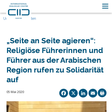
Unsere Geschichten
„Seite an Seite agieren“:
Religiöse Führerinnen und
Führer aus der Arabischen
Region rufen zu Solidarität
auf
Facebook
X
Linked
Ema
05 Mai 2020