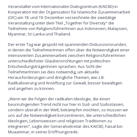
Veranstaltet vom Internationalen Dialogzentrum (KAICIID) in
Kooperation mit der Organisation für Islamische Zusammenarbeit
(OIC) am 18. und 19. Dezember verzeichnete die zweitätige
Veranstaltung unter dem Titel „Together for Diversity“ die
Teilnehme von ReligionsführerInnen aus Indonesien, Malaysien,
Myanmar, Sri Lanka und Thailand.
Der erste Tag war gespickt mit spannenden Diskussionsrunden,
in denen die TeilnehmerInnen offen über die Notwendigkeit einer
intensivierten Zusammenarbeit zwischen ReligionsführerInnen
unterschiedlichster Glaubensrichtungen mit politischen
EntscheidungsträgerInnen sprachen. Aus Sicht der
TeilnehmerInnen sei dies notwendig, um aktuelle
Herausforderungen und dringliche Themen, wie z.B.
Radikalisierung und Anstiftung zur Gewalt, besser bewältigen
und angehen zu können.
„Wenn wir die Folgen der radikalen Ideologie, die einen
beunruhigenden Trend nicht nur hier in Süd- und Südostasien,
sondern überall in der Welt, bekämpfen möchten, so müssen wir
uns auf die Notwendigkeit konzentrieren, die unterschiedlichen
Ideologien, Lebensweisen und religiösen Traditionen zu
integrieren“, sagte der Generalsekretär des KAICIID, Faisal bin
Muaammar, in seiner Eröffnungsrede.