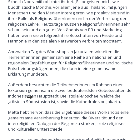
Scheich Nooramith pflichtet ihr bei. „Es begeistert mich, wie
buddhistische Mönche, vor allem jene aus Thailand, mit jungen
Menschen und den Medien interagieren, wie proaktiv sie sind in
ihrer Rolle als ReligionsführerInnen und in der Verbreitung der
religiösen Lehre. Heutzutage müssen ReligionsführerInnen sehr
schlau sein und ein gutes Veständnis von PR und Marketing
haben wenn sie erfolgreich ihre Botschaften von Friede und
Harmonie in den sozialen Netzwerken verbreiten möchten“.
Am zweiten Tag des Workshops in Jakarta entwickelten die
TeilnehmerInnen gemeinsam eine Reihe an nationalen und
regionalen Empfehlungen für ReligionsführerInnen und politische
EntscheidungsträgerInnen, die dann in eine gemeinsame
Erklärung mündeten.
Außerdem besuchten die TeilnehmerInnen im Rahmen einer
Exkursion gemeinsam die zwei bedeutendsten Gebetsstätten der
indonesischen Hauptstadt: Die Istiqlal-Moschee, welche die
größte in Südostasien ist, sowie die Kathedrale von Jakarta.
Metta hebt hervor, dass die Ergebnisse dieses Workshops eine
gemeinsame Vereinbarung bedeuten, die Diversität und den
interreligiösen Dialog in der Region zu stärken, trotz religiöser
und kultureller Unterschiede.
„Jeder hat seine eigene Meinung, doch mehrheitlich haben wir