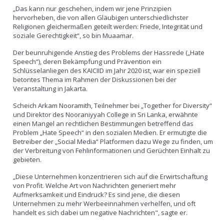
„Das kann nur geschehen, indem wir jene Prinzipien
hervorheben, die von allen Gläubigen unterschiedlichster
Religionen gleichermaßen geteilt werden: Friede, Integrität und
soziale Gerechtigkeit“, so bin Muaamar.
Der beunruhigende Anstieg des Problems der Hassrede („Hate
Speech“), deren Bekämpfung und Prävention ein
Schlüsselanliegen des KAICIID im Jahr 2020 ist, war ein speziell
betontes Thema im Rahmen der Diskussionen bei der
Veranstaltung in Jakarta.
Scheich Arkam Nooramith, Teilnehmer bei „Together for Diversity“
und Direktor des Nooraniyyah College in Sri Lanka, erwähnte
einen Mangel an rechtlichen Bestimmungen betreffend das
Problem „Hate Speech“ in den sozialen Medien. Er ermutigte die
Betreiber der „Social Media“ Platformen dazu Wege zu finden, um
der Verbreitung von Fehlinformationen und Gerüchten Einhalt zu
gebieten.
„Diese Unternehmen konzentrieren sich auf die Erwirtschaftung
von Profit. Welche Art von Nachrichten generiert mehr
Aufmerksamkeit und Eindruck? Es sind jene, die diesen
Unternehmen zu mehr Werbeeinnahmen verhelfen, und oft
handelt es sich dabei um negative Nachrichten", sagte er.