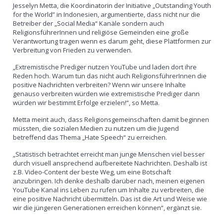
Jesselyn Metta, die Koordinatorin der Initiative „Outstanding Youth
for the World” in Indonesien, argumentierte, dass nicht nur die
Betreiber der „Social Media“ Kanäle sondern auch
ReligionsführerInnen und religiöse Gemeinden eine große
Verantwortung tragen wenn es darum geht, diese Plattformen zur
Verbreitung von Frieden zu verwenden.
„Extremistische Prediger nutzen YouTube und laden dort ihre
Reden hoch. Warum tun das nicht auch ReligionsführerInnen die
positive Nachrichten verbreiten? Wenn wir unsere Inhalte
genauso verbreiten würden wie extremistische Prediger dann
würden wir bestimmt Erfolge erzielen!“, so Metta.
Metta meint auch, dass Religionsgemeinschaften damit beginnen
müssten, die sozialen Medien zu nutzen um die Jugend
betreffend das Thema „Hate Speech“ zu erreichen.
„Statistisch betrachtet erreicht man junge Menschen viel besser
durch visuell ansprechend aufbereitete Nachrichten. Deshalb ist
z.B. Video-Content der beste Weg, um eine Botschaft
anzubringen. Ich denke deshalb darüber nach, meinen eigenen
YouTube Kanal ins Leben zu rufen um Inhalte zu verbreiten, die
eine positive Nachricht übermitteln. Das ist die Art und Weise wie
wir die jüngeren Generationen erreichen können“, ergänzt sie.