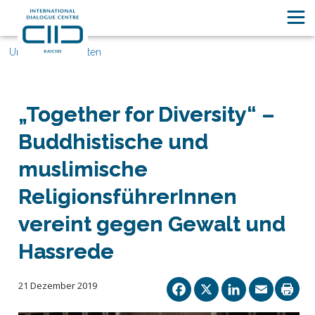
Unsere Geschichten
„Together for Diversity“ –
Buddhistische und
muslimische
ReligionsführerInnen
vereint gegen Gewalt und
Hassrede
Facebook
X
Linked
Ema
21 Dezember 2019