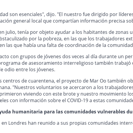
d son esenciales", dijo. "El nuestro fue dirigido por lídere
ración general local que compartían información precisa sobr
n julio, tenía por objeto ayudar a los habitantes de zona
staculizado por la pobreza, en las que los trabajadores ext
en las que había una falta de coordinación de la comunidad c
tacto con grupos de jóvenes dos veces al día durante un per
rograma de asesoramiento interreligioso también trabajó con
de odio entre los jóvenes.
 centros de cuarentena, el proyecto de Mar Oo también obtu
ana. "Nuestros voluntarios se acercaron a los trabajadore
primieron viviendo con este brote y nuestro movimiento lo
les con información sobre el COVID-19 a estas comunidade
 ayuda humanitaria para las comunidades vulnerables du
 en Londres han reunido a sus propias comunidades interre