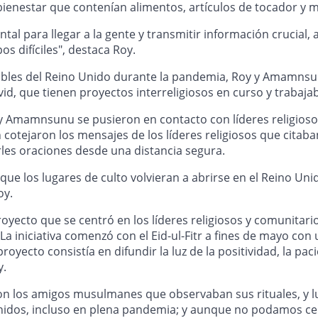
enestar que contenían alimentos, artículos de tocador y m
ntal para llegar a la gente y transmitir información crucial,
s difíciles", destaca Roy.
ables del Reino Unido durante la pandemia, Roy y Amamnsun
vid, que tienen proyectos interreligiosos en curso y trabaja
 Amamnsunu se pusieron en contacto con líderes religiosos
n cotejaron los mensajes de los líderes religiosos que citab
rles oraciones desde una distancia segura.
ue los lugares de culto volvieran a abrirse en el Reino Uni
oy.
ecto que se centró en los líderes religiosos y comunitario
 La iniciativa comenzó con el Eid-ul-Fitr a fines de mayo con
proyecto consistía en difundir la luz de la positividad, la p
y.
n los amigos musulmanes que observaban sus rituales, y 
idos, incluso en plena pandemia; y aunque no podamos cele