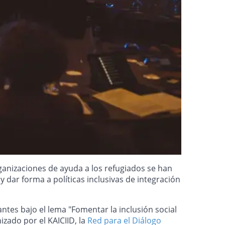
rganizaciones de ayuda a los refugiados se han
 dar forma a políticas inclusivas de integración
antes bajo el lema "Fomentar la inclusión social
izado por el KAICIID, la
Red para el Diálogo