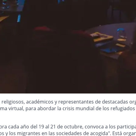
eres religiosos, académicos y representantes de destacadas o
 virtual, para abordar la crisis mundial de los refugiados y
bra cada año del 19 al 21 de octubre, convoca a los particip
dos y los migrantes en las sociedades de acogida". Está organ