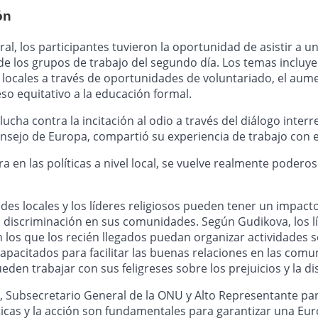
ón
ral, los participantes tuvieron la oportunidad de asistir a 
 los grupos de trabajo del segundo día. Los temas incluyero
ocales a través de oportunidades de voluntariado, el aumento
so equitativo a la educación formal.
cha contra la incitación al odio a través del diálogo interrel
onsejo de Europa, compartió su experiencia de trabajo con el 
a en las políticas a nivel local, se vuelve realmente podero
s locales y los líderes religiosos pueden tener un impacto si
la discriminación en sus comunidades. Según Gudikova, los 
 los que los recién llegados puedan organizar actividades soc
apacitados para facilitar las buenas relaciones en las comu
ueden trabajar con sus feligreses sobre los prejuicios y la 
Subsecretario General de la ONU y Alto Representante para l
ticas y la acción son fundamentales para garantizar una Eu