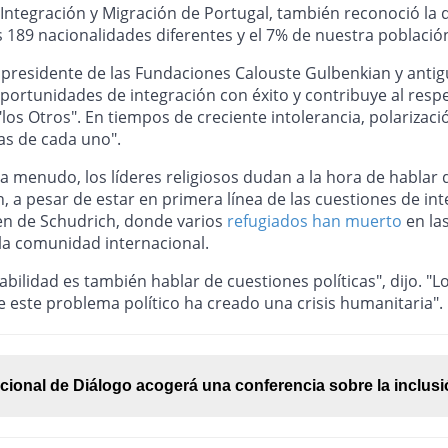
ntegración y Migración de Portugal, también reconoció la d
189 nacionalidades diferentes y el 7% de nuestra población
l presidente de las Fundaciones Calouste Gulbenkian y antig
oportunidades de integración con éxito y contribuye al res
s Otros". En tiempos de creciente intolerancia, polarizació
as de cada uno".
a menudo, los líderes religiosos dudan a la hora de hablar d
n, a pesar de estar en primera línea de las cuestiones de i
gen de Schudrich, donde varios
refugiados han muerto
en la
 la comunidad internacional.
ilidad es también hablar de cuestiones políticas", dijo. "
 este problema político ha creado una crisis humanitaria".
acional de Diálogo acogerá una conferencia sobre la inclusi