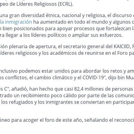
opeo de Líderes Religiosos (ECRL).
a gran diversidad étnica, nacional y religiosa, el discurso
 la inmigración
ha aumentado en todo el mundo y algunos de
án bien posicionados para apoyar procesos que fortalezcan la
legar a los líderes políticos o ampliar sus esfuerzos.
esión plenaria de apertura, el secretario general del KAICIID
 líderes religiosos y los académicos de reunirse en el Foro p
clusivo podemos estar unidos para abordar los retos y ame
s conflictos, el cambio climático y el COVID-19", dijo bin 
res C", añadió, han hecho que casi 82,4 millones de perso
do un recibimiento poco cálido por parte de las comunidad
 los refugiados y los inmigrantes se conviertan en partici
neo para acoger el foro de este año, señalando el recono