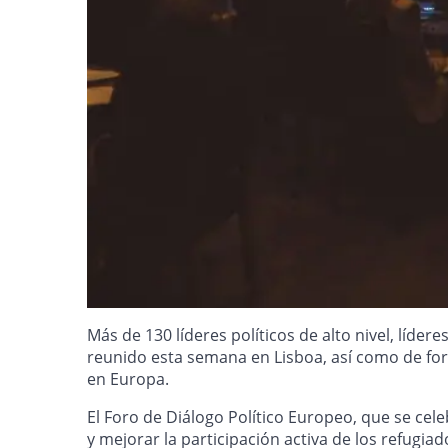
Más de 130 líderes políticos de alto nivel, líd
reunido esta semana en Lisboa, así como de forma
en Europa.
El Foro de Diálogo Político Europeo, que se cele
y mejorar la participación activa de los refugia