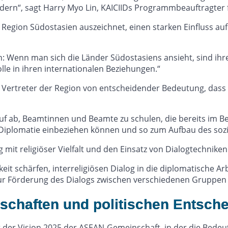
ern“, sagt Harry Myo Lin, KAICIIDs Programmbeauftragter f
 die Region Südostasien auszeichnet, einen starken Einfluss a
ion: Wenn man sich die Länder Südostasiens ansieht, sind i
olle in ihren internationalen Beziehungen.“
Vertreter der Region von entscheidender Bedeutung, dass si
auf ab, Beamtinnen und Beamte zu schulen, die bereits im Be
die Diplomatie einbeziehen können und so zum Aufbau des so
it religiöser Vielfalt und den Einsatz von Dialogtechniken i
eit schärfen, interreligiösen Dialog in die diplomatische 
 zur Förderung des Dialogs zwischen verschiedenen Gruppen
schaften und politischen Entsch
t der Vision 2025 der ASEAN-Gemeinschaft, in der die Bede