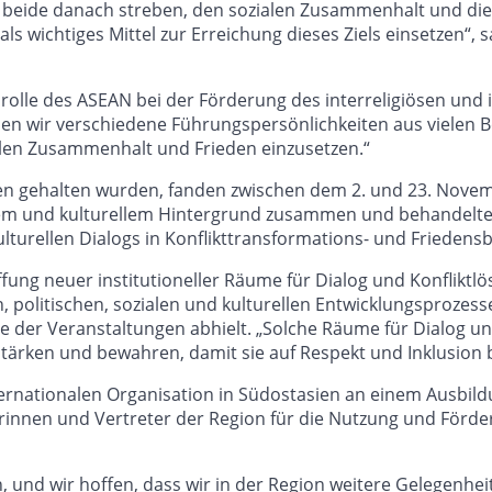
 beide danach streben, den sozialen Zusammenhalt und die
 als wichtiges Mittel zur Erreichung dieses Ziels einsetzen“, 
rolle des ASEAN bei der Förderung des interreligiösen und 
n wir verschiedene Führungspersönlichkeiten aus vielen B
alen Zusammenhalt und Frieden einzusetzen.“
ten gehalten wurden, fanden zwischen dem 2. und 23. Novem
ösem und kulturellem Hintergrund zusammen und behandel
kulturellen Dialogs in Konflikttransformations- und Friedens
ung neuer institutioneller Räume für Dialog und Konfliktlö
hen, politischen, sozialen und kulturellen Entwicklungspro
ne der Veranstaltungen abhielt. „Solche Räume für Dialog u
t stärken und bewahren, damit sie auf Respekt und Inklusion 
internationalen Organisation in Südostasien an einem Ausbil
innen und Vertreter der Region für die Nutzung und Förderu
sien, und wir hoffen, dass wir in der Region weitere Geleg