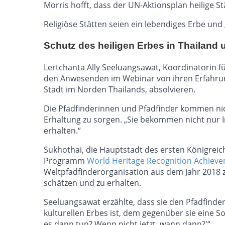
Morris hofft, dass der UN-Aktionsplan heilige S
Religiöse Stätten seien ein lebendiges Erbe und 
Schutz des heiligen Erbes in Thailand 
Lertchanta Ally Seeluangsawat, Koordinatorin f
den Anwesenden im Webinar von ihren Erfahrunge
Stadt im Norden Thailands, absolvieren.
Die Pfadfinderinnen und Pfadfinder kommen nic
Erhaltung zu sorgen. „Sie bekommen nicht nur I
erhalten.“
Sukhothai, die Hauptstadt des ersten Königreich
Programm
World Heritage Recognition Achiev
Weltpfadfinderorganisation aus dem Jahr 2018 z
schätzen und zu erhalten.
Seeluangsawat erzählte, dass sie den Pfadfind
kulturellen Erbes ist, dem gegenüber sie eine Sor
es dann tun? Wenn nicht jetzt, wann dann?'“