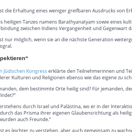
die Erhaltung eines weniger greifbaren Ausdrucks von Erbe
nes heiligen Tanzes namens Barathyanatyam sowie eines kult
erbindung zwischen Indiens Vergangenheit und Gegenwart dar
– ist nur möglich, wenn sie an die nächste Generation weit
ogral.
spektieren“
n Jüdischen Kongress
erklärte den Teilnehmerinnen und Te
erer Kulturen und Religionen ebenso wie das eigene zu sch
emanden, dem bestimmte Orte heilig sind? Für jemanden, der
findet?“
erstehens durch Israel und Palästina, wo er in der Interak
urch das Prisma ihrer eigenen Glaubensrichtung als heilig
r wurden auch Freunde.“
 es leichter zu verstehen, aber auch gemeinsam zu wachsen