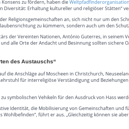
n Konsens zu fördern, haben die
Weltpfadfinderorganisati
 Diversität: Erhaltung kultureller und religiöser Stätten“ ve
r Religionsgemeinschaften an, sich nicht nur um den Schutz
Glaubensrichtung zu kümmern, sondern auch um den Schutz 
etärs der Vereinten Nationen, António Guterres, in seinem
en und alle Orte der Andacht und Besinnung sollten sichere 
rten des Austauschs“
 auf die Anschläge auf Moscheen in Christchurch, Neuseela
Lehrstuhl für interreligiöse Verständigung und Beziehungen a
ten zu symbolischen Vehikeln für den Ausdruck von Hass werd
lektive Identität, die Mobilisierung von Gemeinschaften und f
Wohlbefinden“, führt er aus. „Gleichzeitig können sie abe