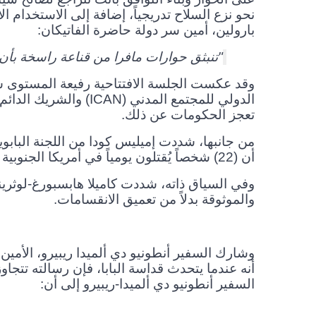
نحو نزع السلاح تدريجياً، إضافة إلى الاستخدام 
بارولين، أمين سر دولة حاضرة الفاتيكان:
"تنبثق حوارات مافرا من قناعة راسخة بأن ا
وقد عكست الجلسة الافتتاحية رفيعة المستوى شعو
الدولي للمجتمع المدني
(ICAN)
والشريك الدائم 
تعجز الحكومات عن ذلك
.
من جانبها، شددت إميليس كودا من اللجنة البابوي
أن (
22
)
شخصاً يُقتلون يومياً في أمريكا الجنوبية
وفي السياق ذاته، شددت كاميلا هابسبورغ-لوثرين
والموثوقة بدلاً من تعميق الانقسامات
.
وشارك السفير أنطونيو دي ألميدا ريبيرو، الأمين 
أنه عندما يتحدث قداسة البابا، فإن رسالته تتجاو
السفير أنطونيو دي ألميدا-ريبيرو إلى أن: