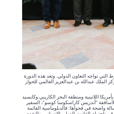
 التي تواجه التعاون الدولي. وتعد هذه الدورة
كز الملك عبدالله بن عبدالعزيز العالمي للحوار
مريكا اللاتينية ومنطقة البحر الكاريبي وكايسيد
الأساقفة "أندريس كاراسكوسا كوسو"، السفير
سالة واضحة في فحواها: فالدبلوماسية القائمة
 واحترام القانون الدولي الإنساني، والتقدم