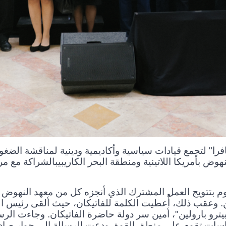
ا" لتجمع قيادات سياسية وأكاديمية ودينية لمناقشة الضغوط
هوض بأمريكا اللاتينية ومنطقة البحر الكاريبيبالشراكة مع مر
وم بتتويج العمل المشترك الذي أنجزه كل من
معهد النهوض بأ
بين. وعقب ذلك، أُعطيت الكلمة للفاتيكان، حيث ألقى رئيس 
"بيترو بارولين"، أمين سر دولة حاضرة الفاتيكان. وجاءت الر
ياسات تقوم على منطق القوة. ودعت الرسالة إلى حوار صادق،