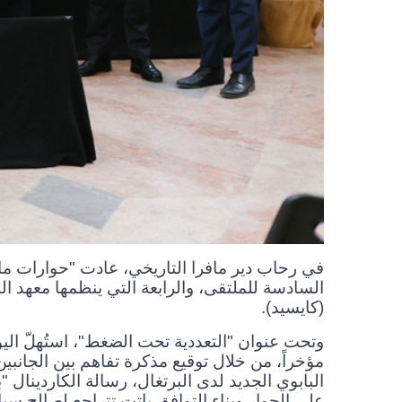
في رحاب دير مافرا التاريخي، عادت "حوارات مافر
السادسة للملتقى، والرابعة التي ينظمها معهد الن
(كايسيد).
وتحت عنوان "التعددية تحت الضغط"، استُهلّ الي
مؤخراً، من خلال توقيع مذكرة تفاهم بين الجان
البابوي الجديد لدى البرتغال، رسالة الكاردينال 
على الحوار وبناء التوافق باتت تتراجع لصالح س