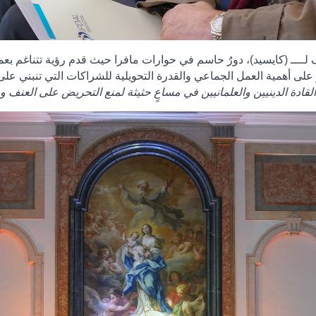
لف لــــ (كايسيد)، دورٌ حاسم في حوارات مافرا حيث قدم رؤية تتناغم بع
 على أهمية العمل الجماعي والقدرة التحويلية للشراكات التي تنبني على 
لقادة الدينيين والعلمانيين في مساعٍ حثيثة لمنع التحريض على العنف و