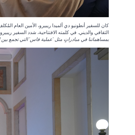
كان للسفير أنطونيو دي ألميدا ريبيرو، الأمين العام المُك
الثقافي والديني. في كلمته الافتتاحية، شدد السفير ريبيرو
بمساهماتنا في مبادراتٍ مثل 'عملية فاس' التي تجمع بين ا