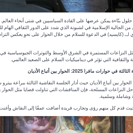
يم حلول بنّاءة يمكن عرضها على القادة السياسيين في شتى أنحاء العالم
ن الجالية الإسلامية في لشبونة الذي شدد على الدور الثقافي الهام للحو
لــ (كايسيد) في الدعوة للسلام من خلال الحوار على نحوِ يعكس التزام 
 النزاعات المستمرة في الشرق الأوسط والتوترات الجيوسياسية في آس
ة والثقافية التي تؤثر في ديناميكيات السلام على الصعيد العالمي.
را 2025: الحوار بين أتباع الأديان
تمام والتركيز على الحوار بين أتباع الأديان حيث أدار الجلسة النقاشية الثالثة ببر
ل النزاعات المسلحة، فإن المناقشات التي تناولت قضايا مثل الحوار بين 
 وشاملة وسلمية.
 قدم كل منهم رؤى وتجارب فريدة أضافت عمقًا إلى النقاش وأغنت ال