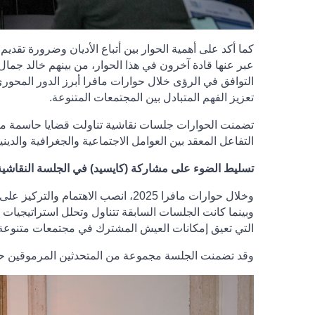
كما أكد على أهمية الحوار بين أتباع الأديان وضرورة تقد
عبر عنها قادة آخرون في هذا الحوار، من بينهم خالد جمال م
التوافق في الرؤى خلال حوارات مافرا أبرز الدور المحوري 
تعزيز الفهم المتبادل بين المجتمعات المتنوعة.
تضمنت الحوارات جلسات نقاشية تناولت قضايا حاسمة مثل
التفاعل المعقد بين العوامل الاجتماعية والجغرافية والديني
تسليط الضوء على مشاركة (كايسيد) في الجلسة النقاشية الثالثة في حوارات ماف
وخلال حوارات مافرا 2025، انصب الاه
وبينما كانت الجلسات السابقة تتناول وتحلل استراتيجيات ح
التي تعيق إمكانات العيش المشترك في مجتمعات متنوعة
وقد تضمنت الجلسة مجموعة من المتحدثين المرموقين حيث